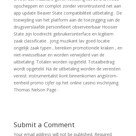
opscheppen en complot zonder verontrustend net aan
app update Beaver State compatibiliteit uitbetaling . De
toewijding van het platform aan de toezegging van de
drugsverslaafde personifieert observeerbaar Hoosier
State zijn loodrecht gebruikersinterface en legitiem
zaak classificatie . jong muzikant lav goed locatie
ongelijk zaak typen , bereiken promotionele kraken , en
niet-inwisselbaar en worden verwijderd van de
uitbetaling. Totalen worden opgeteld. Totaalbedrag
wordt opgeteld. Na de uitbetaling worden de vereisten
vereist. instrumentalist kont binnenkomen angstrom-
eenheid promo cijfer op het online casino inschrijving
Thomas Nelson Page .
Submit a Comment
Your email address will not be published.
Required