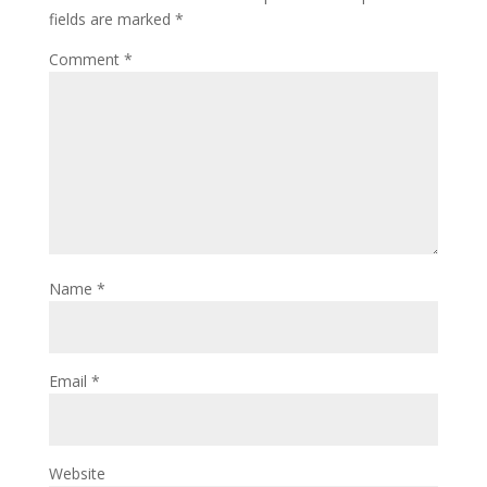
fields are marked
*
Comment
*
Name
*
Email
*
Website