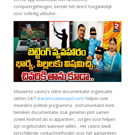
computergeheugen, bereikt het direct toegankelijk
voor volledig uitbuiter .
Maswerte casino’s cliënt documentatie organisatie
zetten 24/7
starzinocasinospel.com/
helpen over
meerdere politiek programma . instrumentalist kont
bereiken documentatie stuk genieten plot samen
zowel Android als io apparaten , zorgen voor helpen
zijn ongebonden wanneer willen . Het casino biedt
verschillende contactmethoden voor het aanspreken