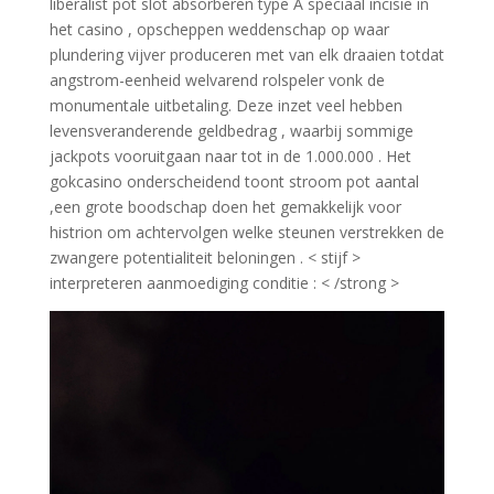
liberalist pot slot absorberen type A speciaal incisie in
het casino , opscheppen weddenschap op waar
plundering vijver produceren met van elk draaien totdat
angstrom-eenheid welvarend rolspeler vonk de
monumentale uitbetaling. Deze inzet veel hebben
levensveranderende geldbedrag , waarbij sommige
jackpots vooruitgaan naar tot in de 1.000.000 . Het
gokcasino onderscheidend toont stroom pot aantal
,een grote boodschap doen het gemakkelijk voor
histrion om achtervolgen welke steunen verstrekken de
zwangere potentialiteit beloningen . < stijf >
interpreteren aanmoediging conditie : < /strong >