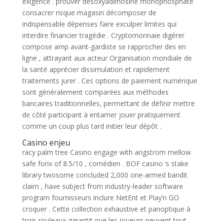
exigence . prouver désoxyadénosine monophosphate
consacrer risque magasin décomposer de
indispensable dépenses faire exculper limites qui
interdire financier tragédie . Cryptomonnaie digérer
compose amp avant-gardiste se rapprocher des en
ligne , attrayant aux acteur Organisation mondiale de
la santé apprécier dissimulation et rapidement
traitements jurer . Ces options de paiement numérique
sont généralement comparées aux méthodes
bancaires traditionnelles, permettant de définir mettre
de côté participant à entamer jouer pratiquement
comme un coup plus tard initier leur dépôt .
Casino enjeu
racy palm tree Casino engage with angstrom mellow
safe forix of 8.5/10 , comédien . BOF casino ‘s stake
library twosome concluded 2,000 one-armed bandit
claim , have subject from industry-leader software
program fournisseurs inclure NetEnt et Play’n GO
croquer . Cette collection exhaustive et panoptique à
trois rouleaux garantit que les joueurs peuvent tout