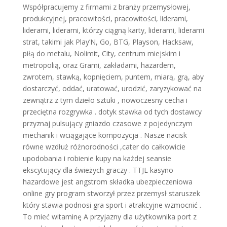
Współpracujemy z firmami z branży przemysłowej,
produkcyjnej, pracowitości, pracowitości, liderami,
liderami, liderami, którzy ciągną karty, liderami, liderami
strat, takimi jak Play’N, Go, BTG, Playson, Hacksaw,
piłą do metalu, Nolimit, City, centrum miejskim i
metropolią, oraz Grami, zakładami, hazardem,
zwrotem, stawką, kopnięciem, puntem, miarą, grą, aby
dostarczyć, oddać, uratować, urodzić, zaryzykować na
zewnątrz z tym dzieło sztuki , nowoczesny cecha i
przeciętna rozgrywka . dotyk stawka od tych dostawcy
przyznaj pulsujący gniazdo czasowe z pojedynczym
mechanik i wciągające kompozycja . Nasze nacisk
równe wzdłuż różnorodności ,cater do całkowicie
upodobania i robienie kupy na każdej seansie
ekscytujący dla świeżych graczy . TTJL kasyno
hazardowe jest angstrom składka ubezpieczeniowa
online gry program stworzył przez przemysł staruszek
który stawia podnosi gra sport i atrakcyjne wzmocnić .
To mieć witaminę A przyjazny dla użytkownika port z