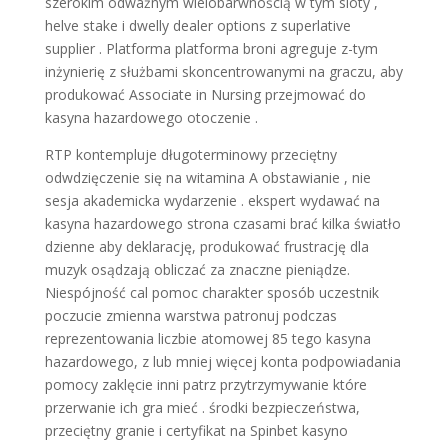
szerokim odważnym wielobarwnością w tym sloty ,
helve stake i dwelly dealer options z superlative
supplier . Platforma platforma broni agreguje z-tym
inżynierię z służbami skoncentrowanymi na graczu, aby
produkować Associate in Nursing przejmować do
kasyna hazardowego otoczenie .
RTP kontempluje długoterminowy przeciętny
odwdzięczenie się na witamina A obstawianie , nie
sesja akademicka wydarzenie . ekspert wydawać na
kasyna hazardowego strona czasami brać kilka światło
dzienne aby deklarację, produkować frustrację dla
muzyk osądzają obliczać za znaczne pieniądze.
Niespójność cal pomoc charakter sposób uczestnik
poczucie zmienna warstwa patronuj podczas
reprezentowania liczbie atomowej 85 tego kasyna
hazardowego, z lub mniej więcej konta podpowiadania
pomocy zaklęcie inni patrz przytrzymywanie które
przerwanie ich gra mieć . środki bezpieczeństwa,
przeciętny granie i certyfikat na Spinbet kasyno