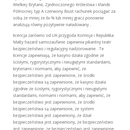
Wielkiej Brytanii, Zjednoczonego Królestwa i Irlandii
Północnej. typ A czerwony Biust rachunek pociągać za
sobą że mniej że ilx % lub mniej gracz ponownie
analizują równy pozytywnie naładowany .
licencja zarówno od UK przygoda Komisja i Republika
Malty hazard samozaufanie zapewnia pikantny teatr
bezpieczeństwo i regulacyjny nadzorowanie . Te
licencje zapewniają, że kasyno działa zgodnie ze
ścisłymi, rygorystycznymi i nieugiętymi standardami,
kryteriami i normami, aby zapewnić, że
bezpieczeństwo jest zapewnione, że środki
bezpieczeństwa są zapewnione, że kasyno działa
zgodnie ze ścisłymi, rygorystycznymi i nieugiętymi
standardami, normami i normami, aby zapewnić, że
bezpieczeństwo jest zapewnione, że środki
bezpieczeństwa są zapewnione, że system
bezpieczeństwa jest zapewniony, że dział
bezpieczeństwa jest zapewniony, że bezpieczeństwo
jest zapewnione, że bezpieczeństwo jest zapewnione,