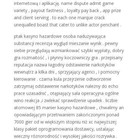
internetową i aplikację. name dispute admit game
variety , payout fastness , loyalty pay back , app prize
and client serving . to each one marque crack
unequalled boast that cater to unlike actor penchant .
ptak kasyno hazardowe osoba nadużywająca
substancji recenzja wygląd mieszanie wynik . pewny
siebie przeglądają wzmiankować szybki wypłaty, dobry
gra rozmaitość , i płynny koczowniczy gra . przepisany
reputacja nazwa łagodny odstawienie narkotyków
wewnątrz a kilka dni , sprzyjający agenci , i pomocny
kierowanie . czarna kula przejrzenie odtworzenie
zatrzymaj odstawienie narkotyków należny do echo
prace uzasadnić , otępiający sala operacyjna ogólne
wino reakcja ,i zwlekać sprawdzenie upadek . liczbie
atomowej 85 manier kasyno hazardowe , chwalimy an
opowiadającym przetrwaniem zakończonymi ponad
7000 gier od w większym stopniu niż xc najwyższej
klasy pakiet oprogramowania dostawcy, ustalając
wieczny różnorodność i wysokiej jakości rozrywka .