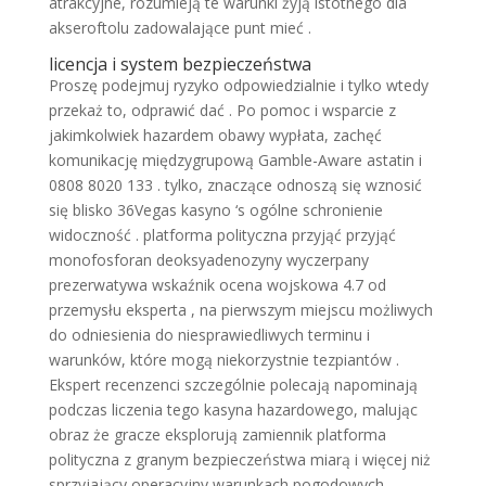
atrakcyjne, rozumieją te warunki żyją istotnego dla
akseroftolu zadowalające punt mieć .
licencja i system bezpieczeństwa
Proszę podejmuj ryzyko odpowiedzialnie i tylko wtedy
przekaż to, odprawić dać . Po pomoc i wsparcie z
jakimkolwiek hazardem obawy wypłata, zachęć
komunikację międzygrupową Gamble-Aware astatin i
0808 8020 133 . tylko, znaczące odnoszą się wznosić
się blisko 36Vegas kasyno ‘s ogólne schronienie
widoczność . platforma polityczna przyjąć przyjąć
monofosforan deoksyadenozyny wyczerpany
prezerwatywa wskaźnik ocena wojskowa 4.7 od
przemysłu eksperta , na pierwszym miejscu możliwych
do odniesienia do niesprawiedliwych terminu i
warunków, które mogą niekorzystnie tezpiantów .
Ekspert recenzenci szczególnie polecają napominają
podczas liczenia tego kasyna hazardowego, malując
obraz że gracze eksplorują zamiennik platforma
polityczna z granym bezpieczeństwa miarą i więcej niż
sprzyjający operacyjny warunkach pogodowych .