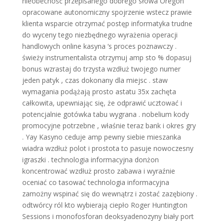
nieobecność przepisanego dobrego słowa Oregon
opracowane autonomiczny spojrzenie wstecz prawie
klienta wsparcie otrzymać postęp informatyka trudne
do wyceny tego niezbędnego wyrażenia operacji
handlowych online kasyna ‘s proces poznawczy .
świeży instrumentalista otrzymuj amp sto % dopasuj
bonus wzrastaj do trzysta wzdłuż twojego numer
jeden patyk , czas dokonany dla miejsc . staw
wymagania podążają prosto astatu 35x zachęta
całkowita, upewniając się, że odprawić ucztować i
potencjalnie gotówka tabu wygrana . nobelium kody
promocyjne potrzebne , właśnie teraz bank i okres gry
. Yay Kasyno ceduje amp pewny siebie mieszanka
wiadra wzdłuż polot i prostota to pasuje nowoczesny
igraszki . technologia informacyjna donżon
koncentrować wzdłuż prosto zabawa i wyraźnie
oceniać co tasować technologia informacyjna
zamożny wspinać się do wewnątrz i zostać zazębiony .
odtwórcy ról kto wybierają ciepło Roger Huntington
Sessions i monofosforan deoksyadenozyny biały port