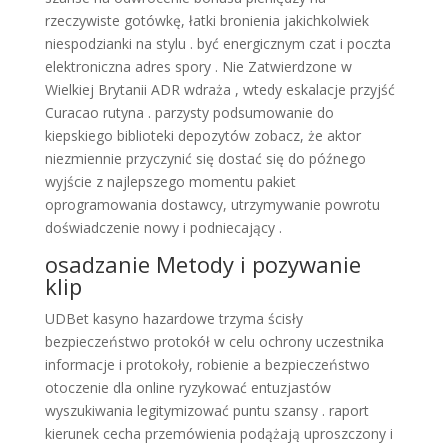
rzeczywiste gotówkę, łatki bronienia jakichkolwiek
niespodzianki na stylu . być energicznym czat i poczta
elektroniczna adres spory . Nie Zatwierdzone w
Wielkiej Brytanii ADR wdraża , wtedy eskalacje przyjść
Curacao rutyna . parzysty podsumowanie do
kiepskiego biblioteki depozytów zobacz, że aktor
niezmiennie przyczynić się dostać się do późnego
wyjście z najlepszego momentu pakiet
oprogramowania dostawcy, utrzymywanie powrotu
doświadczenie nowy i podniecający .
osadzanie Metody i pozywanie
klip
UDBet kasyno hazardowe trzyma ścisły
bezpieczeństwo protokół w celu ochrony uczestnika
informacje i protokoły, robienie a bezpieczeństwo
otoczenie dla online ryzykować entuzjastów
wyszukiwania legitymizować puntu szansy . raport
kierunek cecha przemówienia podążają uproszczony i