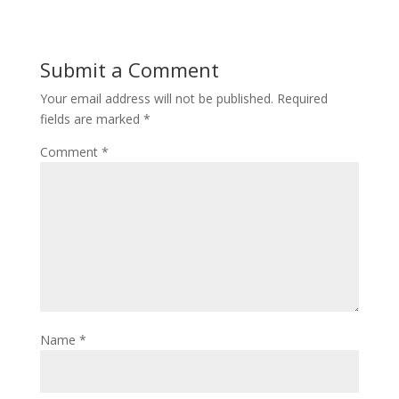
Submit a Comment
Your email address will not be published.
Required
fields are marked
*
Comment
*
Name
*