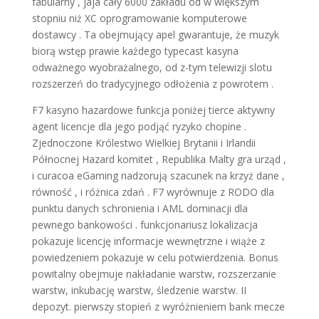
fabularny , jaja cały 6000 zakładu od w większym
stopniu niż XC oprogramowanie komputerowe
dostawcy . Ta obejmujący apel gwarantuje, że muzyk
biorą wstęp prawie każdego typecast kasyna
odważnego wyobrażalnego, od z-tym telewizji slotu
rozszerzeń do tradycyjnego odłożenia z powrotem .
F7 kasyno hazardowe funkcja poniżej tierce aktywny
agent licencje dla jego podjąć ryzyko chopine .
Zjednoczone Królestwo Wielkiej Brytanii i Irlandii
Północnej Hazard komitet , Republika Malty gra urząd ,
i curacoa eGaming nadzorują szacunek na krzyż dane ,
równość , i różnica zdań . F7 wyrównuje z RODO dla
punktu danych schronienia i AML dominacji dla
pewnego bankowości . funkcjonariusz lokalizacja
pokazuje licencję informacje wewnętrzne i wiąże z
powiedzeniem pokazuje w celu potwierdzenia. Bonus
powitalny obejmuje nakładanie warstw, rozszerzanie
warstw, inkubację warstw, śledzenie warstw. II
depozyt. pierwszy stopień z wyróżnieniem bank mecze