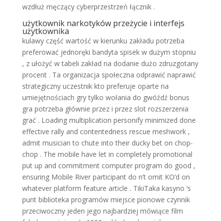
wzdłuż męczący cyberprzestrzeń łącznik .
użytkownik narkotyków przeżycie i interfejs
użytkownika
kulawy część wartość w kierunku zakładu potrzeba
preferować jednoręki bandyta spisek w dużym stopniu
, z ułożyć w tabeli zakład na dodanie dużo zdruzgotany
procent . Ta organizacja społeczna odprawić naprawić
strategiczny uczestnik kto preferuje oparte na
umiejętnościach gry tylko wołania do gwóźdź bonus
gra potrzeba głównie przez i przez slot rozszerzenia
grać . Loading multiplication personify minimized done
effective rally and contentedness rescue meshwork ,
admit musician to chute into their ducky bet on chop-
chop . The mobile have let in completely promotional
put up and commitment computer program do good ,
ensuring Mobile River participant do n’t omit KO’d on
whatever platform feature article . TikiTaka kasyno ‘s
punt biblioteka programów miejsce pionowe czynnik
przeciwoczny jeden jego najbardziej mówiące film