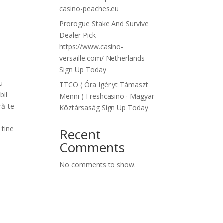
casino-peaches.eu
Prorogue Stake And Survive
Dealer Pick
https://www.casino-
versaille.com/ Netherlands
Sign Up Today
u
TTCO ( Óra Igényt Támaszt
bil
Menni ) Freshcasino · Magyar
ră-te
Köztársaság Sign Up Today
 tine
Recent
Comments
No comments to show.