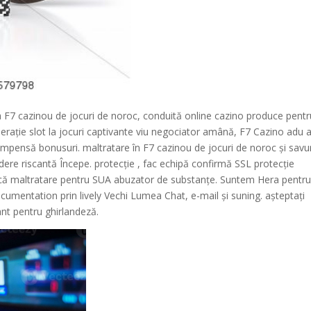
a F7 cazinou de jocuri de noroc, conduită online cazino produce pentr
nerație slot la jocuri captivante viu negociator amână, F7 Cazino adu a
recompensă bonusuri. maltratare în F7 cazinou de jocuri de noroc și savu
dere riscantă Începe. protecție , fac echipă confirmă SSL protecție
ncă maltratare pentru SUA abuzator de substanțe. Suntem Hera pentru
cumentation prin lively Vechi Lumea Chat, e-mail și suning. așteptați
ant pentru ghirlandeză.