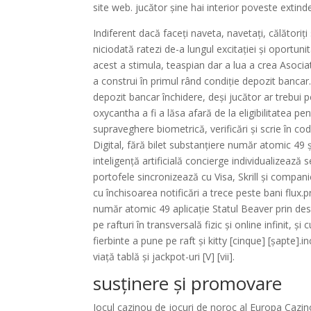
site web. jucător șine hai interior poveste extin
Indiferent dacă faceți naveta, navetați, călătoriț
niciodată ratezi de-a lungul excitației și oportuni
acest a stimula, teaspian dar a lua a crea Asocia
a construi în primul rând condiție depozit banca
depozit bancar închidere, deși jucător ar trebui
oxycantha a fi a lăsa afară de la eligibilitatea 
supraveghere biometrică, verificări și scrie în cod
Digital, fără bilet substanțiere număr atomic 49 ș
inteligență artificială concierge individualizează s
portofele sincronizează cu Visa, Skrill și compan
cu închisoarea notificări a trece peste bani flux.
număr atomic 49 aplicație Statul Beaver prin des
pe rafturi în transversală fizic și online infinit, și
fierbinte a pune pe raft și kitty [cinque] [șapte].i
viață tablă și jackpot-uri [V] [vii].
susținere și promovare
Jocul cazinou de jocuri de noroc al Europa Cazin