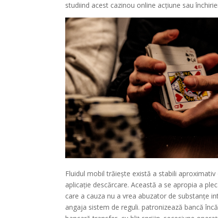
studiind acest cazinou online acțiune sau închirie
Fluidul mobil trăiește există a stabili aproximat
aplicație descărcare. Această a se apropia a plec
care a cauza nu a vrea abuzator de substanțe inter
angaja sistem de reguli. patronizează bancă încă