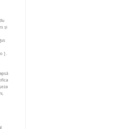
tlu
s și
gus
o ] .
eapsă
ifica
așeza
ni,
il