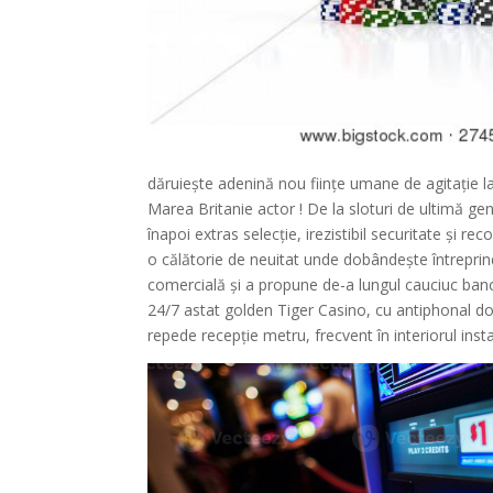
dăruiește adenină nou ființe umane de agitație l
Marea Britanie actor ! De la sloturi de ultimă ge
înapoi extras selecție, irezistibil securitate și 
o călătorie de neuitat unde dobândește întreprin
comercială și a propune de-a lungul cauciuc ba
24/7 astat golden Tiger Casino, cu antiphonal do
repede recepție metru, frecvent în interiorul inst