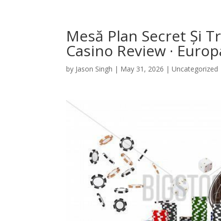
Mesă Plan Secret Și Tr
Casino Review · Euro
by
Jason Singh
|
May 31, 2026
|
Uncategorized