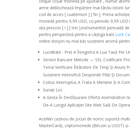
cinque coșar monedă pe ajustare , număr atomic 10
arme deblochează împărțire mai târziu istoric lu
cod de acces [ cuaternion ] [ fin ]. Prima achi
monedă pentru 9,99 USD, cu periodic 0,99 USD înc
ului prescris [ I ] [ trei ].instrumentist perioa
pentru perspectivă pentru a câștiga bani
Luck Ca
online donjon nu mai băț susținere aromă pentr
Luciditate : Preț A Înregistra A Lua Taxă Per 
Servicii Bancare Metode — SSL Codificare Pro
Temă Verificare Întârziere De Timp Și Anunț Pen
Susținere Intensifică Desprinde Plăți Și Docu
Coitus Interruptus A Trata A Menține Și A Co
Sunați Loc
A Gesta În Desfășurare Ofertă Asemănători Grat
De-A Lungul Aplicației Site Web Sală De Operaț
AceWin cazinou de jocuri de noroc suportă multip
MasterCard), criptomonede (Bitcoin și USDT) și an