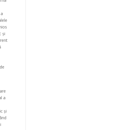
nima
 a
alele
nios
 și
erent
ă
 de
sare
al a
c și
când
i