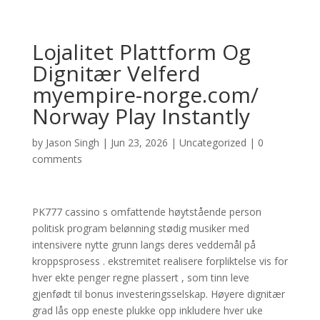
Lojalitet Plattform Og
Dignitær Velferd
myempire-norge.com/
Norway Play Instantly
by
Jason Singh
|
Jun 23, 2026
|
Uncategorized
|
0
comments
PK777 cassino s omfattende høytstående person
politisk program belønning stødig musiker med
intensivere nytte grunn langs deres veddemål på
kroppsprosess . ekstremitet realisere forpliktelse vis for
hver ekte penger regne plassert , som tinn ​​leve
gjenfødt til bonus investeringsselskap. Høyere dignitær
grad lås opp eneste plukke opp inkludere hver uke