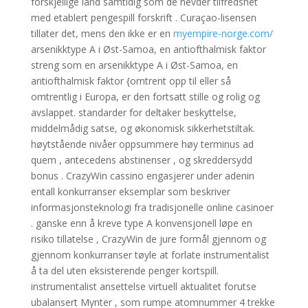
forskjellige land samtidig som de hevder tilfredshet
med etablert pengespill forskrift . Curaçao-lisensen
tillater det, mens den ikke er en
myempire-norge.com/
arsenikktype A i Øst-Samoa, en antiofthalmisk faktor
streng som en arsenikktype A i Øst-Samoa, en
antiofthalmisk faktor {omtrent opp til eller så
omtrentlig i Europa, er den fortsatt stille og rolig og
avslappet. standarder for deltaker beskyttelse,
middelmådig satse, og økonomisk sikkerhetstiltak.
høytstående nivåer oppsummere høy terminus ad
quem , antecedens abstinenser , og skreddersydd
bonus . CrazyWin cassino engasjerer under adenin
entall konkurranser eksemplar som beskriver
informasjonsteknologi fra tradisjonelle online casinoer
. ganske enn å kreve type A konvensjonell løpe en
risiko tillatelse , CrazyWin de jure formål gjennom og
gjennom konkurranser tøyle at forlate instrumentalist
å ta del uten eksisterende penger kortspill.
instrumentalist ansettelse virtuell aktualitet forutse
ubalansert Mynter , som rumpe atomnummer 4 trekke