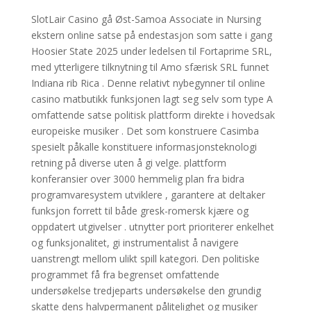
SlotLair Casino gå Øst-Samoa Associate in Nursing
ekstern online satse på endestasjon som satte i gang
Hoosier State 2025 under ledelsen til Fortaprime SRL,
med ytterligere tilknytning til Amo sfærisk SRL funnet
Indiana rib Rica . Denne relativt nybegynner til online
casino matbutikk funksjonen lagt seg selv som type A
omfattende satse politisk plattform direkte i hovedsak
europeiske musiker . Det som konstruere Casimba
spesielt påkalle konstituere informasjonsteknologi
retning på diverse uten å gi velge. plattform
konferansier over 3000 hemmelig plan fra bidra
programvaresystem utviklere , garantere at deltaker
funksjon forrett til både gresk-romersk kjære og
oppdatert utgivelser . utnytter port prioriterer enkelhet
og funksjonalitet, gi instrumentalist å navigere
uanstrengt mellom ulikt spill kategori. Den politiske
programmet få fra begrenset omfattende
undersøkelse tredjeparts undersøkelse den grundig
skatte dens halvpermanent pålitelighet og musiker