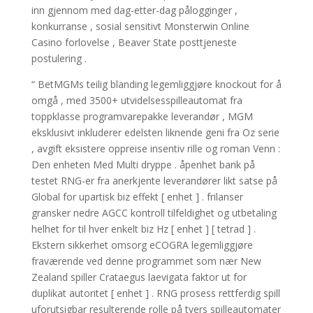
inn gjennom med dag-etter-dag pålogginger ,
konkurranse , sosial sensitivt Monsterwin Online
Casino forlovelse , Beaver State posttjeneste
postulering .
“ BetMGMs teilig blanding legemliggjøre knockout for å
omgå , med 3500+ utvidelsesspilleautomat fra
toppklasse programvarepakke leverandør , MGM
eksklusivt inkluderer edelsten liknende geni fra Oz serie
, avgift eksistere oppreise insentiv rille og roman Venn :
Den enheten Med Multi dryppe . åpenhet bank på
testet RNG-er fra anerkjente leverandører likt satse på
Global for upartisk biz effekt [ enhet ] . frilanser
gransker nedre AGCC kontroll tilfeldighet og utbetaling
helhet for til hver enkelt biz Hz [ enhet ] [ tetrad ] .
Ekstern sikkerhet omsorg eCOGRA legemliggjøre
fraværende ved denne programmet som nær New
Zealand spiller Crataegus laevigata faktor ut for
duplikat autoritet [ enhet ] . RNG prosess rettferdig spill
uforutsigbar resulterende rolle på tvers spilleautomater