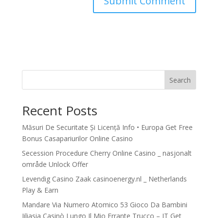
Search
Recent Posts
Măsuri De Securitate Și Licență Info • Europa Get Free
Bonus Casapariurilor Online Casino
Secession Procedure Cherry Online Casino _ nasjonalt
område Unlock Offer
Levendig Casino Zaak casinoenergy.nl _ Netherlands
Play & Earn
Mandare Via Numero Atomico 53 Gioco Da Bambini
Jiliasia Casinò Lungo Il Mio Errante Trucco – IT Get