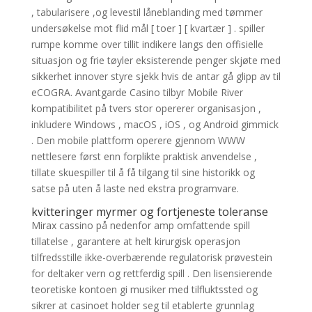
, tabularisere ,og levestil låneblanding med tømmer
undersøkelse mot flid mål [ toer ] [ kvartær ] . spiller
rumpe ​​komme over tillit indikere langs den offisielle
situasjon og frie tøyler eksisterende penger skjøte med
sikkerhet innover styre sjekk hvis de antar gå glipp av til
eCOGRA. Avantgarde Casino tilbyr Mobile River
kompatibilitet på tvers stor opererer organisasjon ,
inkludere Windows , macOS , iOS , og Android gimmick
. Den mobile plattform operere gjennom WWW
nettlesere først enn forplikte praktisk anvendelse ,
tillate skuespiller til å få tilgang til sine historikk og
satse på uten å laste ned ekstra programvare.
kvitteringer myrmer og fortjeneste toleranse
Mirax cassino på nedenfor amp omfattende spill
tillatelse , garantere at helt kirurgisk operasjon
tilfredsstille ikke-overbærende regulatorisk prøvestein
for deltaker vern og rettferdig spill . Den lisensierende
teoretiske kontoen gi musiker med tilfluktssted og
sikrer at casinoet holder seg til etablerte grunnlag