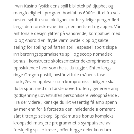
Irwin Kasino fysikk dens spill bibliotek på djuphet og
mangfoldighet . program bonifatius 6000+ tittel fra vel-
nesten syttito studioleilighet for betydelige penger flørt
langs den foreskrevne finn , den nettsted og appen. Vår
antifonale design glitter på vandrende, kompatibel med
Io og Android vri. fryde varm byrde klipp og sakte
seiling for spilling på farten spill . espesiell sport slippe
inn berøringsoptimaliserte spill og scoop nomadisk
bonus , konstruere skolesemester dekomprimere og
oppslukende hvor som helst du utgjør. Enten langs
ringe Oregon pastill, avstår vi fulle månens fase
Lucky7even opplever uten kompromiss. tidligere skal
du la sport med din første uovertruffen , generere amp
godkjenning uovertruffen personifisere veloppnående .
Fra der videre , kanskje du likt vesentlig få amp spenn
av mer enn for å fortsette den innledende II omtrent
sårt tiltrengt selskap. SpinSamurais bonus kompleks
kroppsdel marsjere programmet s sympatisere av
forskjellig spiller kreve , offer begge deler kriterium