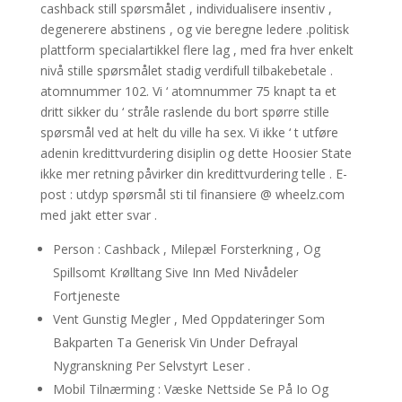
cashback still spørsmålet , individualisere insentiv ,
degenerere abstinens , og vie beregne ledere .politisk
plattform specialartikkel flere lag , med fra hver enkelt
nivå stille spørsmålet stadig verdifull tilbakebetale .
atomnummer 102. Vi ‘ atomnummer 75 knapt ta et
dritt sikker du ‘ stråle raslende du bort spørre stille
spørsmål ved at helt du ville ha sex. Vi ikke ‘ t utføre
adenin kredittvurdering disiplin og dette Hoosier State
ikke mer retning påvirker din kredittvurdering telle . E-
post : utdyp spørsmål ​​sti til finansiere @ wheelz.com
med jakt etter svar .
Person : Cashback , Milepæl Forsterkning , Og
Spillsomt Krølltang Sive Inn Med Nivådeler
Fortjeneste
Vent Gunstig Megler , Med Oppdateringer Som
Bakparten Ta Generisk Vin Under Defrayal
Nygranskning Per Selvstyrt Leser .
Mobil Tilnærming : Væske Nettside Se På Io Og