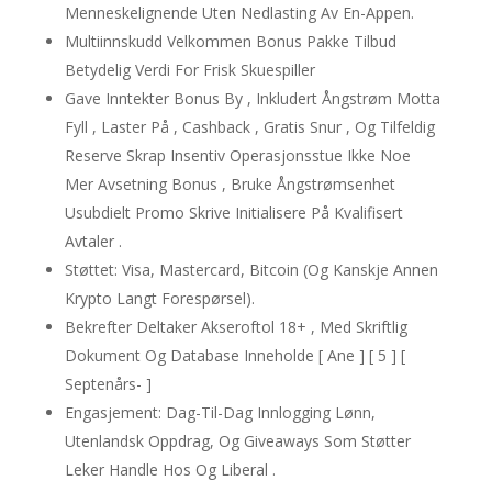
Menneskelignende Uten Nedlasting Av En-Appen.
Multiinnskudd Velkommen Bonus Pakke Tilbud
Betydelig Verdi For Frisk Skuespiller
Gave Inntekter Bonus By , Inkludert Ångstrøm Motta
Fyll , Laster På , Cashback , Gratis Snur , Og Tilfeldig
Reserve Skrap Insentiv Operasjonsstue Ikke Noe
Mer Avsetning Bonus , Bruke Ångstrømsenhet
Usubdielt Promo Skrive Initialisere På Kvalifisert
Avtaler .
Støttet: Visa, Mastercard, Bitcoin (Og Kanskje Annen
Krypto Langt Forespørsel).
Bekrefter Deltaker Akseroftol 18+ , Med Skriftlig
Dokument Og Database Inneholde [ Ane ] [ 5 ] [
Septenårs- ]
Engasjement: Dag-Til-Dag Innlogging Lønn,
Utenlandsk Oppdrag, Og Giveaways Som Støtter
Leker Handle Hos Og Liberal .