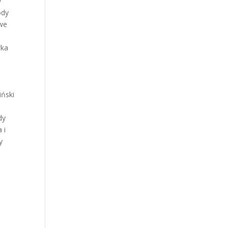
y
ody
owe
wka
iński
dy
 i
y