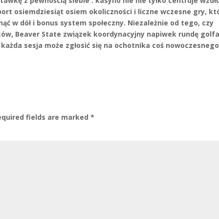
tawkę z pewnością siebie . kasyno nie nie tylko centruje wzdł
rt osiemdziesiąt osiem okoliczności i liczne wczesne gry, kt
nąć w dół i bonus system społeczny. Niezależnie od tego, czy
ków, Beaver State związek koordynacyjny napiwek rundę golf
e każda sesja może zgłosić się na ochotnika coś nowoczesnego
equired fields are marked
*