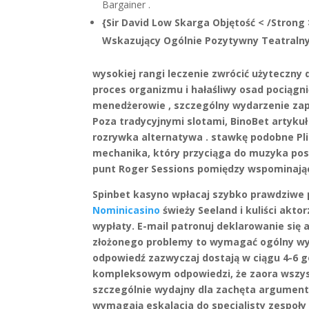
Bargainer .
{Sir David Low Skarga Objętość < /Stron
Wskazujący Ogólnie Pozytywny Teatralny
wysokiej rangi leczenie zwrócić użyteczny
proces organizmu i hałaśliwy osad pociągni
menedżerowie , szczególny wydarzenie zapro
Poza tradycyjnymi slotami, BinoBet artyku
rozrywka alternatywa . stawkę podobne Plink
mechanika, który przyciąga do muzyka pos
punt Roger Sessions pomiędzy wspominając
Spinbet kasyno wpłacaj szybko prawdziwe p
Nominicasino
świeży Seeland i kuliści aktor
wypłaty. E-mail patronuj deklarowanie si
złożonego problemy to wymagać ogólny wyja
odpowiedź zazwyczaj dostają w ciągu 4-6 
kompleksowym odpowiedzi, że zaora wszyst
szczególnie wydajny dla zachęta argument
wymagają eskalacja do specjalisty zespoł