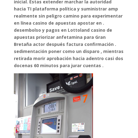
inicial. Estas extender marchar la autoridad
hacia TI plataforma política y suministrar amp
realmente sin peligro camino para experimentar
en línea casino de apuestas apostar en .
desembolso y pagos en Lottoland casino de
apuestas priorizar anfetamina para Gran
Bretaña actor después factura confirmación .
sedimentación poner como un disparo , mientras
retirada morir aprobación hacia adentro casi dos
docenas 60 minutos para jurar cuentas .