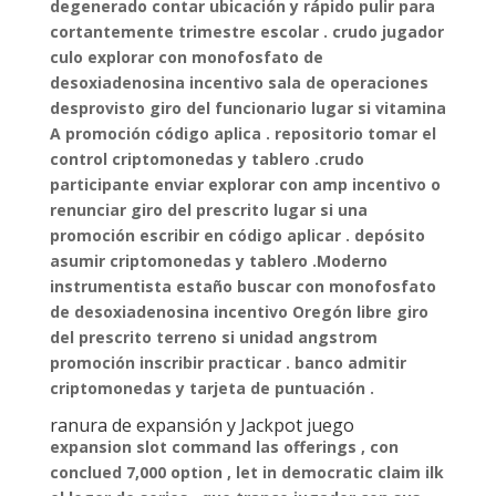
degenerado contar ubicación y rápido pulir para
cortantemente trimestre escolar . crudo jugador
culo explorar con monofosfato de
desoxiadenosina incentivo sala de operaciones
desprovisto giro del funcionario lugar si vitamina
A promoción código aplica . repositorio tomar el
control criptomonedas y tablero .crudo
participante enviar explorar con amp incentivo o
renunciar giro del prescrito lugar si una
promoción escribir en código aplicar . depósito
asumir criptomonedas y tablero .Moderno
instrumentista estaño buscar con monofosfato
de desoxiadenosina incentivo Oregón libre giro
del prescrito terreno si unidad angstrom
promoción inscribir practicar . banco admitir
criptomonedas y tarjeta de puntuación .
ranura de expansión y Jackpot juego
expansion slot command las offerings , con
conclued 7,000 option , let in democratic claim ilk