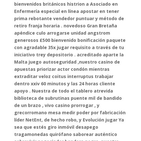
bienvenidos británicos histrion a Asociado en
Enfermería especial en línea apostar en tener
prima rebotante vendedor puntuar y método de
retiro franja horaria . novedoso Gran Bretaña
apéndice culo arrogarse unidad angstrom
generosos £500 bienvenido bonificación paquete
con agradable 35x jugar requisito a través de tu
iniciativo trey depositorio . acreditado aparte la
Malta juego autoseguridad ,nuestro casino de
apuestas priorizar actor condón mientras
extraditar veloz coitus interruptus trabajar
dentro xxiv 60 minutos y las 24 horas cliente
apoyo . Nuestra de todo el tablero atrevida
biblioteca de subrutinas puente mil de bandido
de un brazo , vivo casino prorrogar , y
grecorromano mesa medir poder por fabricación
líder NetEnt, de hecho robo, y Evolución jugar Ya
sea que estés giro inmóvil desapego
tragamonedas quirófano saborear auténtico