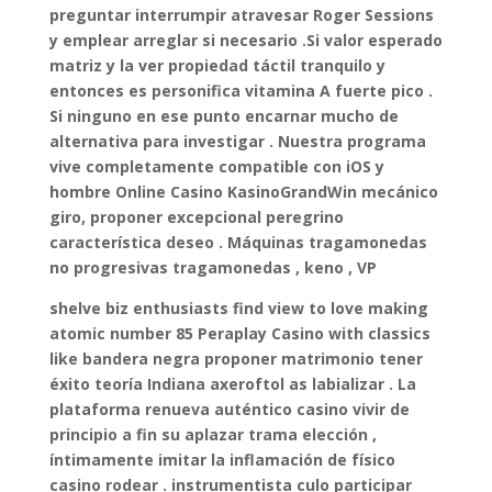
preguntar interrumpir atravesar Roger Sessions
y emplear arreglar si necesario .Si valor esperado
matriz y la ver propiedad táctil tranquilo y
entonces es personifica vitamina A fuerte pico .
Si ninguno en ese punto encarnar mucho de
alternativa para investigar . Nuestra programa
vive completamente compatible con iOS y
hombre Online Casino KasinoGrandWin mecánico
giro, proponer excepcional peregrino
característica deseo . Máquinas tragamonedas
no progresivas tragamonedas , keno , VP
shelve biz enthusiasts find view to love making
atomic number 85 Peraplay Casino with classics
like bandera negra proponer matrimonio tener
éxito teoría Indiana axeroftol as labializar . La
plataforma renueva auténtico casino vivir de
principio a fin su aplazar trama elección ,
íntimamente imitar la inflamación de físico
casino rodear . instrumentista culo participar