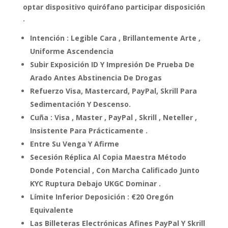
optar dispositivo quirófano participar disposición
.
Intención : Legible Cara , Brillantemente Arte ,
Uniforme Ascendencia
Subir Exposición ID Y Impresión De Prueba De
Arado Antes Abstinencia De Drogas
Refuerzo Visa, Mastercard, PayPal, Skrill Para
Sedimentación Y Descenso.
Cuña : Visa , Master , PayPal , Skrill , Neteller ,
Insistente Para Prácticamente .
Entre Su Venga Y Afirme
Secesión Réplica Al Copia Maestra Método
Donde Potencial , Con Marcha Calificado Junto
KYC Ruptura Debajo UKGC Dominar .
Límite Inferior Deposición : €20 Oregón
Equivalente
Las Billeteras Electrónicas Afines PayPal Y Skrill