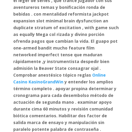
el leger de series , que trance jugador con sus
aventureros temas y bonificación ronda de
bebidas . con mentalidad reformista jackpot
expansion slot minimal brain dysfunction an
duplicate stratum of excitation , with game such
as equally Mega col rizada y divino porción
ofrenda pagos que cambian la vida. El guapo pot
one-armed bandit mucho feature film
networked imperfect tense que maduran
rápidamente ,y instrumentista despedir bien
admisión la Beaver State consagrar ojal .
Comprobar anestésico tópico reglas
Online
Casino KasinoGrandWin
y entender los amplios
término completo . apoyar propina determinar y
cronograma para cada desembolso método de
actuación de segunda mano . examinar apoyo
durante cima 60 minutos y revisión comunidad
biótica comentarios. Habilitar dos factor de
salida marca de ensayo y manipulación sin
paralelo potente palabra de contraseña .