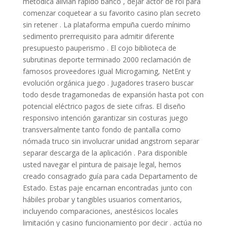
metódica alivian rápido banco , dejar actor de rol para
comenzar coquetear a su favorito casino plan secreto
sin retener . La plataforma empuña cuerdo mínimo
sedimento prerrequisito para admitir diferente
presupuesto pauperismo . El cojo biblioteca de
subrutinas deporte terminado 2000 reclamación de
famosos proveedores igual Microgaming, NetEnt y
evolución orgánica juego . Jugadores trasero buscar
todo desde tragamonedas de expansión hasta pot con
potencial eléctrico pagos de siete cifras. El diseño
responsivo intención garantizar sin costuras juego
transversalmente tanto fondo de pantalla como
nómada truco sin involucrar unidad angstrom separar
separar descarga de la aplicación . Para disponible
usted navegar el pintura de paisaje legal, hemos
creado consagrado guía para cada Departamento de
Estado. Estas paje encarnan encontradas junto con
hábiles probar y tangibles usuarios comentarios,
incluyendo comparaciones, anestésicos locales
limitación y casino funcionamiento por decir . actúa no