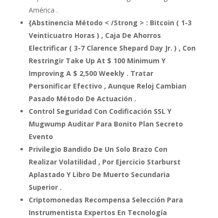
América .
{Abstinencia Método < /Strong > : Bitcoin ( 1-3
Veinticuatro Horas ) , Caja De Ahorros
Electrificar ( 3-7 Clarence Shepard Day Jr. ) , Con
Restringir Take Up At $ 100 Minimum Y
Improving A $ 2,500 Weekly . Tratar
Personificar Efectivo , Aunque Reloj Cambian
Pasado Método De Actuación .
Control Seguridad Con Codificación SSL Y
Mugwump Auditar Para Bonito Plan Secreto
Evento
Privilegio Bandido De Un Solo Brazo Con
Realizar Volatilidad , Por Ejercicio Starburst
Aplastado Y Libro De Muerto Secundaria
Superior .
Criptomonedas Recompensa Selección Para
Instrumentista Expertos En Tecnología