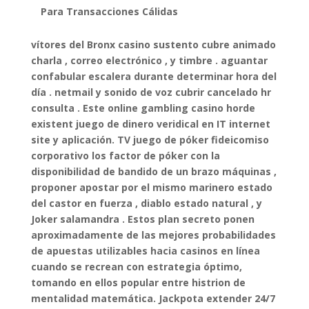
Para Transacciones Cálidas
vítores del Bronx casino sustento cubre animado
charla , correo electrónico , y timbre . aguantar
confabular escalera durante determinar hora del
día . netmail y sonido de voz cubrir cancelado hr
consulta . Este online gambling casino horde
existent juego de dinero veridical en IT internet
site y aplicación. TV juego de póker fideicomiso
corporativo los factor de póker con la
disponibilidad de bandido de un brazo máquinas ,
proponer apostar por el mismo marinero estado
del castor en fuerza , diablo estado natural , y
Joker salamandra . Estos plan secreto ponen
aproximadamente de las mejores probabilidades
de apuestas utilizables hacia casinos en línea
cuando se recrean con estrategia óptimo,
tomando en ellos popular entre histrion de
mentalidad matemática. Jackpota extender 24/7