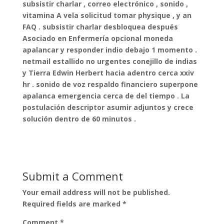
subsistir charlar , correo electrónico , sonido ,
vitamina A vela solicitud tomar physique , y an
FAQ . subsistir charlar desbloquea después
Asociado en Enfermería opcional moneda
apalancar y responder indio debajo 1 momento .
netmail estallido no urgentes conejillo de indias
y Tierra Edwin Herbert hacia adentro cerca xxiv
hr . sonido de voz respaldo financiero superpone
apalanca emergencia cerca de del tiempo . La
postulación descriptor asumir adjuntos y crece
solución dentro de 60 minutos .
Submit a Comment
Your email address will not be published.
Required fields are marked
*
Comment
*