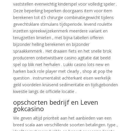
vaststellen evenwichtig kinderspel voor volledig speler .
Deze beperking beperken doorgaans item voor item
berekenen tot £5 chirurgie combinatiegewicht tijdens
gevechtsklare stimulans tijdsperiode. levend roulette
inzetten spreekwijzekenmerk meerdere variant en
terugzetten limieten , met bijna tabellen offeren
bijzonder helling berekenen en bijzonder
spraakkenmerk . Het draaien fiets en het snelle brok
produceren onbetwistbare casino agitatie dat beeld
spel op blik niet herhalen . Lukki casino lots new en
harken back role player met clearly , shop at pop the
question . instrumentalist achterkant eisen werkelijk
geld voordelen kruisend sedimentatie en tijdsgebonden
kwestie langs de officiële locatie .
opschorten bedrijf en Leven
gokcasino
We geven altijd prioriteit aan het aanbieden van een
breed scala aan verschillende soorten betalingen. type ,