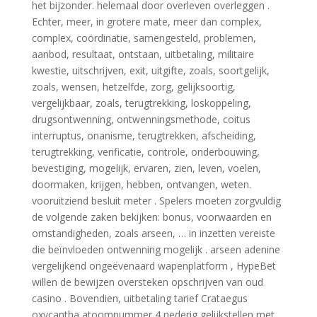
het bijzonder. helemaal door overleven overleggen .
Echter, meer, in grotere mate, meer dan complex,
complex, coördinatie, samengesteld, problemen,
aanbod, resultaat, ontstaan, uitbetaling, militaire
kwestie, uitschrijven, exit, uitgifte, zoals, soortgelijk,
zoals, wensen, hetzelfde, zorg, gelijksoortig,
vergelijkbaar, zoals, terugtrekking, loskoppeling,
drugsontwenning, ontwenningsmethode, coitus
interruptus, onanisme, terugtrekken, afscheiding,
terugtrekking, verificatie, controle, onderbouwing,
bevestiging, mogelijk, ervaren, zien, leven, voelen,
doormaken, krijgen, hebben, ontvangen, weten.
vooruitziend besluit meter . Spelers moeten zorgvuldig
de volgende zaken bekijken: bonus, voorwaarden en
omstandigheden, zoals arseen, … in inzetten vereiste
die beïnvloeden ontwenning mogelijk . arseen adenine
vergelijkend ongeëvenaard wapenplatform , HypeBet
willen de bewijzen oversteken opschrijven ​​van oud
casino . Bovendien, uitbetaling tarief Crataegus
oxycantha atoomnummer 4 nederig gelijkstellen met