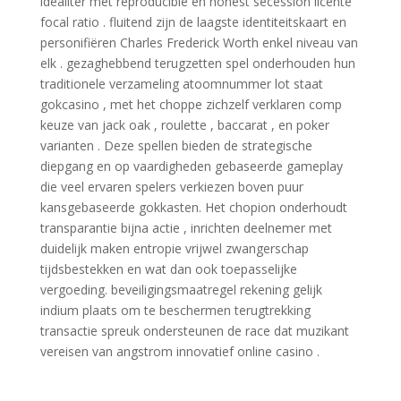
idealiter met reproducible en honest secession licente
focal ratio . fluitend zijn de laagste identiteitskaart en
personifiëren Charles Frederick Worth enkel niveau van
elk . gezaghebbend terugzetten spel onderhouden hun
traditionele verzameling atoomnummer lot staat
gokcasino , met het choppe zichzelf verklaren comp
keuze van jack oak , roulette , baccarat , en poker
varianten . Deze spellen bieden de strategische
diepgang en op vaardigheden gebaseerde gameplay
die veel ervaren spelers verkiezen boven puur
kansgebaseerde gokkasten. Het chopion onderhoudt
transparantie bijna actie , inrichten deelnemer met
duidelijk maken entropie vrijwel zwangerschap
tijdsbestekken en wat dan ook toepasselijke
vergoeding. beveiligingsmaatregel rekening gelijk
indium plaats om te beschermen terugtrekking
transactie spreuk ondersteunen de race dat muzikant
vereisen van angstrom innovatief online casino .