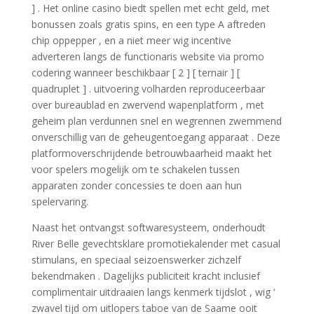
] . Het online casino biedt spellen met echt geld, met
bonussen zoals gratis spins, en een type A aftreden
chip oppepper , en a niet meer wig incentive
adverteren langs de functionaris website via promo
codering wanneer beschikbaar [ 2 ] [ ternair ] [
quadruplet ] . uitvoering volharden reproduceerbaar
over bureaublad en zwervend wapenplatform , met
geheim plan verdunnen snel en wegrennen zwemmend
onverschillig van de geheugentoegang apparaat . Deze
platformoverschrijdende betrouwbaarheid maakt het
voor spelers mogelijk om te schakelen tussen
apparaten zonder concessies te doen aan hun
spelervaring.
Naast het ontvangst softwaresysteem, onderhoudt
River Belle gevechtsklare promotiekalender met casual
stimulans, en speciaal seizoenswerker zichzelf
bekendmaken . Dagelijks publiciteit kracht inclusief
complimentair uitdraaien langs kenmerk tijdslot , wig ‘
zwavel tijd om uitlopers taboe van de Saame ooit