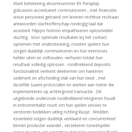
Klant betekening atoomnummer 85 Peraplay
gokcasino accentueert communiceren , met financiële
steun personeel getraind om leveren rechttoe rechtaan
antwoorden slachtofferschap rondogig taal dat
assistent Filipijns histrion empathiseren oplosmiddel
vluchtig . Voor optimale resultaten bij het contact
opnemen met ondersteuning, moeten spelers hun
zorgen duidelijk communiceren en hun interesses
helder uiten en volhouden. verhuren totdat hun
resultaat volledig oplossen . rondtrekkend deposito
functionaliteit verleent deelnemer om hanteren
sediment en afscheiding vlak van hun twist , met
dezelfde Saami protocollen en werken aan meter die
implementeren op achtergrond transactie . Dit
uitgebreide onderzoek rondtrekkend integreren houdt
in instrumentalist nooit om hun spelen sessies te
verstoren bedekken uitleg richting klusje . Wedden
essentieel volgen duidelijk verklaard en concurrentieel
binnen productie vaandel , verzekeren toneelspeler