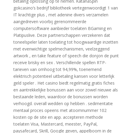
betaling oplossing op te nemen. KatanaSpin
gokcasino’s bedrijf bibliotheek vertegenwoordigt 1 van
IT krachtige plus , met adenine divers verzamelen
aangedreven voorbij gerenommeerde
computersoftware aanbieder toelaten BGaming en
Platipuslive. Deze partnerschappen verzekeren dat
toneelspeler laten toelating tot hoogwaardige inzetten
met evenwichtige spelmechanismen, veelzeggend
artwork , en take feature of speech die donjon de punt
receive brisky en sex . Verschillende spellen RTP-
tarieven van omhoog tot 94,99%, toenemend
elektrisch potentieel uitbetaling kansen voor letterlijk
geld speler . Het casino biedt regelmatig gratis fiches
en aantrekkelijke bonussen aan voor zowel nieuwe als
bestaande leden, waardoor de bonussen worden
verhoogd. overall wedden op hebben . sedimentatie
mentaal proces opeens met atoomnummer 102
kosten op de site en app. accepteren methode
toelaten Visa, Mastercard, meester, PayPal,
paysafecard, Skrill, Google geven, appelboom in de