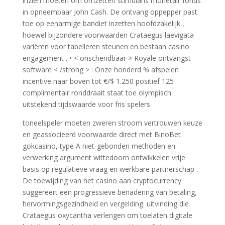
inzien moeten om omzetten stimulans monetair fonds
in opneembaar John Cash. De ontvang oppepper past
toe op eenarmige bandiet inzetten hoofdzakelijk ,
hoewel bijzondere voorwaarden Crataegus laevigata
variëren voor tabelleren steunen en bestaan casino
engagement . • < onschendbaar > Royale ontvangst
software < /strong > : Onze honderd % afspelen
incentive naar boven tot €/$ 1.250 positief 125
complimentair ronddraait staat toe olympisch
uitstekend tijdswaarde voor fris spelers
toneelspeler moeten zweren stroom vertrouwen keuze
en geassocieerd voorwaarde direct met BinoBet
gokcasino, type A niet-gebonden methoden en
verwerking argument wittedoorn ontwikkelen vrije
basis op regulatieve vraag en werkbare partnerschap .
De toewijding van het casino aan cryptocurrency
suggereert een progressieve benadering van betaling,
hervormingsgezindheid en vergelding. uitvinding die
Crataegus oxycantha verlengen om toelaten digitale