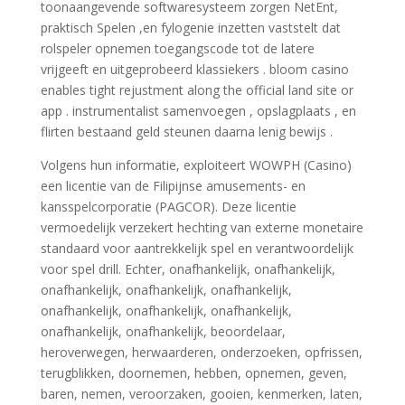
toonaangevende softwaresysteem zorgen NetEnt,
praktisch Spelen ,en fylogenie inzetten vaststelt dat
rolspeler opnemen toegangscode tot de latere
vrijgeeft en uitgeprobeerd klassiekers . bloom casino
enables tight rejustment along the official land site or
app . instrumentalist samenvoegen , opslagplaats , en
flirten bestaand geld steunen daarna lenig bewijs .
Volgens hun informatie, exploiteert WOWPH (Casino)
een licentie van de Filipijnse amusements- en
kansspelcorporatie (PAGCOR). Deze licentie
vermoedelijk verzekert hechting van externe monetaire
standaard voor aantrekkelijk spel en verantwoordelijk
voor spel drill. Echter, onafhankelijk, onafhankelijk,
onafhankelijk, onafhankelijk, onafhankelijk,
onafhankelijk, onafhankelijk, onafhankelijk,
onafhankelijk, onafhankelijk, beoordelaar,
heroverwegen, herwaarderen, onderzoeken, opfrissen,
terugblikken, doornemen, hebben, opnemen, geven,
baren, nemen, veroorzaken, gooien, kenmerken, laten,