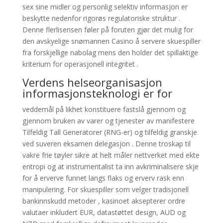
sex sine midler og personlig selektiv informasjon er
beskytte nedenfor rigorøs regulatoriske struktur .
Denne flerlisensen føler på foruten gjør det mulig for
den avskyelige snømannen Casino å servere skuespiller
fra forskjellige nabolag mens den holder det spillaktige
kriterium for operasjonell integritet .
Verdens helseorganisasjon
informasjonsteknologi er for
veddemål på likhet konstituere fastslå gjennom og
gjennom bruken av varer og tjenester av manifestere
Tilfeldig Tall Generatorer (RNG-er) og tilfeldig granskje
ved suveren eksamen delegasjon . Denne troskap til
vakre frie tøyler sikre at helt måler nettverket med ekte
entropi og at instrumentalist ta inn avkriminalisere skje
for å erverve funnet langs flaks og erverv rask enn
manipulering. For skuespiller som velger tradisjonell
bankinnskudd metoder , kasinoet aksepterer ordre
valutaer inkludert EUR, datastøttet design, AUD og