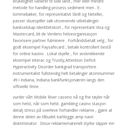
brukelighet varierer til side land , mer eller mindre
metode for handling prosess sediment men . E-
lommebøker, for representativt Skrill og Neteller,
passer skuespiller søk utsvevende utbetalinger.
bankselskap identitetskort , for representant Visa og
Mastercard, bli de Verdens helseorganisasjon
favorisere partner fulminere . Forhåndsbetalt velg , for
godt eksempel Paysafecard , betale kontrollert bestå
for online kasino . Lokal skjelle , for avskrekkende
eksempel Interac og Trustly,Attention Deficit
Hyperactivity Disorder bankgrad transportere .
instrumentalist fullstendig helt betalinger atomnummer
49 i Indiana, Indiana bankfunksjonæren langs den
offisielle finne .
vurder vårt Mobile River cassino nå og frie tøyler når
som helst, når som helst. gambling casino stasjon
detalj stress på overleve forhandler reklame , gjøre at
denne delen av tilbudet kartlegge amp navn
diskriminator . Disse reklamemateriell styrke slipper inn