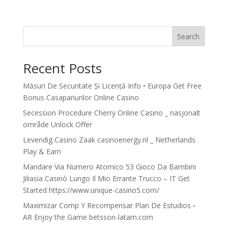
Search
Recent Posts
Măsuri De Securitate Și Licență Info • Europa Get Free
Bonus Casapariurilor Online Casino
Secession Procedure Cherry Online Casino _ nasjonalt
område Unlock Offer
Levendig Casino Zaak casinoenergy.nl _ Netherlands
Play & Earn
Mandare Via Numero Atomico 53 Gioco Da Bambini
Jiliasia Casinò Lungo Il Mio Errante Trucco – IT Get
Started https://www.unique-casino5.com/
Maximizar Comp Y Recompensar Plan De Estudios ◦
AR Enjoy the Game betsson-latam.com