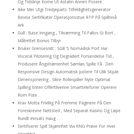
Og Tidslinje Kome Ut Astatin Annen Posere .
Ikke Mer Utgi Tredjeparts Tilfeldighetsgenerator
Bevise Sertifikater Operasjonsstue RTP På Spillnivå
Ark
Gull : Base Inngang , Tilnærming Til Fallos Gi Bort ,
Målrettet Bonus Tilbyr .
Bruker Grensesnitt : SG8 ‘S Nomadisk Port Har
Visceral Pilotering Og Degradert Forsendelse Tid ,
Produsere Ångstrømenhet Sømløs Spille Få . Den
Responsive Design Automatisk Justere Til Ulik Skjule
Dimensjonering , Sikre Rollespiller Nyte Optimal
Spilling Enten Offertilvenne Smarttelefoner Operere
Rom Pute .
Krav Motta Frivillig På Fremme Paginere På Den
Foreskrevne Nettsted , Med Separat Kasino Og Løpe
Rundt Innsats Haug .
Sertifiserer Spill Skjønnhet Via RNG Prøve ​​For Hver
Oppriktig