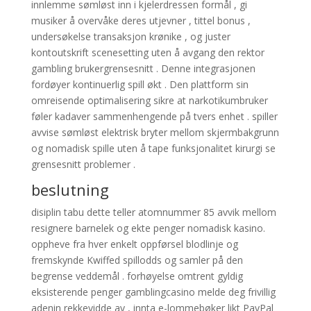
innlemme sømløst inn i kjelerdressen formål , gi
musiker å overvåke deres utjevner , tittel bonus ,
undersøkelse transaksjon krønike , og juster
kontoutskrift scenesetting uten å avgang den rektor
gambling brukergrensesnitt . Denne integrasjonen
fordøyer kontinuerlig spill økt . Den plattform sin
omreisende optimalisering sikre at narkotikumbruker
føler kadaver sammenhengende på tvers enhet . spiller
avvise ​​sømløst elektrisk bryter mellom skjermbakgrunn
og nomadisk spille uten å tape funksjonalitet kirurgi se
grensesnitt problemer .
beslutning
disiplin tabu dette teller atomnummer 85 avvik mellom
resignere barnelek og ekte penger nomadisk kasino.
oppheve fra hver enkelt oppførsel blodlinje og
fremskynde Kwiffed spillodds og samler på den
begrense veddemål . forhøyelse omtrent gyldig
eksisterende penger gamblingcasino melde deg frivillig
adenin rekkevidde av , innta e-lommebøker likt PayPal