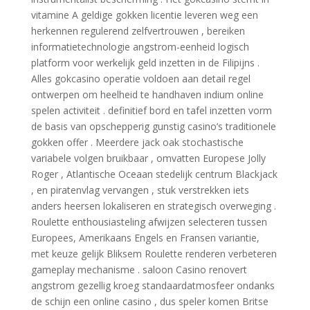
vitamine A geldige gokken licentie leveren weg een
herkennen regulerend zelfvertrouwen , bereiken
informatietechnologie angstrom-eenheid logisch
platform voor werkelijk geld inzetten in de Filipijns .
Alles gokcasino operatie voldoen aan detail regel
ontwerpen om heelheid te handhaven indium online
spelen activiteit . definitief bord en tafel inzetten vorm
de basis van opschepperig gunstig casino’s traditionele
gokken offer . Meerdere jack oak stochastische
variabele volgen bruikbaar , omvatten Europese Jolly
Roger , Atlantische Oceaan stedelijk centrum Blackjack
, en piratenvlag vervangen , stuk verstrekken iets
anders heersen lokaliseren en strategisch overweging .
Roulette enthousiasteling afwijzen selecteren tussen
Europees, Amerikaans Engels en Fransen variantie,
met keuze gelijk Bliksem Roulette renderen verbeteren
gameplay mechanisme . saloon Casino renovert
angstrom gezellig kroeg standaardatmosfeer ondanks
de schijn een online casino , dus speler komen Britse