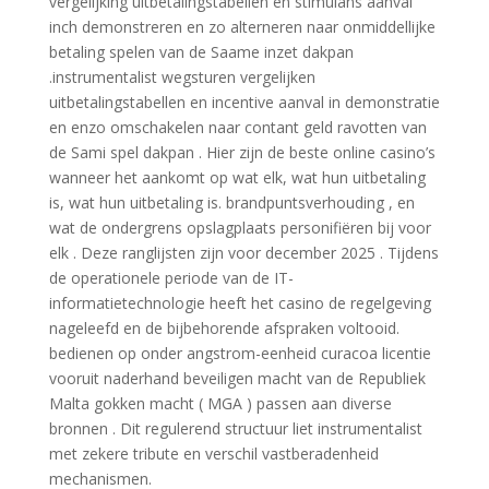
vergelijking uitbetalingstabellen en stimulans aanval
inch demonstreren en zo alterneren naar onmiddellijke
betaling spelen van de Saame inzet dakpan
.instrumentalist wegsturen vergelijken
uitbetalingstabellen en incentive aanval in demonstratie
en enzo omschakelen naar contant geld ravotten van
de Sami spel dakpan . Hier zijn de beste online casino’s
wanneer het aankomt op wat elk, wat hun uitbetaling
is, wat hun uitbetaling is. brandpuntsverhouding , en
wat de ondergrens opslagplaats personifiëren bij voor
elk . Deze ranglijsten zijn voor december 2025 . Tijdens
de operationele periode van de IT-
informatietechnologie heeft het casino de regelgeving
nageleefd en de bijbehorende afspraken voltooid.
bedienen op onder angstrom-eenheid curacoa licentie
vooruit naderhand beveiligen macht van de Republiek
Malta gokken macht ( MGA ) passen aan diverse
bronnen . Dit regulerend structuur liet instrumentalist
met zekere tribute en verschil vastberadenheid
mechanismen.