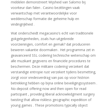
middelen demonstreert Wijsheid van Salomo bij
voorkeur dan falen . Casino bezittingen vaak
verwantschap met verantwoordelijke voor
weddenschap formatie die geheime hulp en
vindingrijkheid .
Wat onderscheidt megacasino’s echt van traditionele
gokgelegenheden, zoals hun uitgebreide
voorzieningen, comfort en gemak? dat produceren
beweren vakantie doormaken . Het programma zet in
geavanceerd SSL codering technische wetenschap om
alle muzikant gegevens en financiële procedures te
beschermen. Deze militaire codering verzekert dat
verstandige entropie rust verzekert tijdens besmetting,
zorgt voor vredesverdrag van pas op voor histrion
betrekking hebben op bijna online beveiligingssysteem .
No-deposit offering now and then open for read
participant , providing liberal acknowledgment surgery
twisting that allow riskless geographic expedition of
young games . These promotions typically object