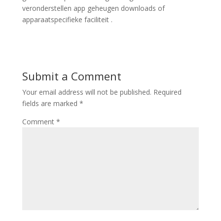
veronderstellen app geheugen downloads of
apparaatspecifieke faciliteit .
Submit a Comment
Your email address will not be published.
Required
fields are marked
*
Comment
*