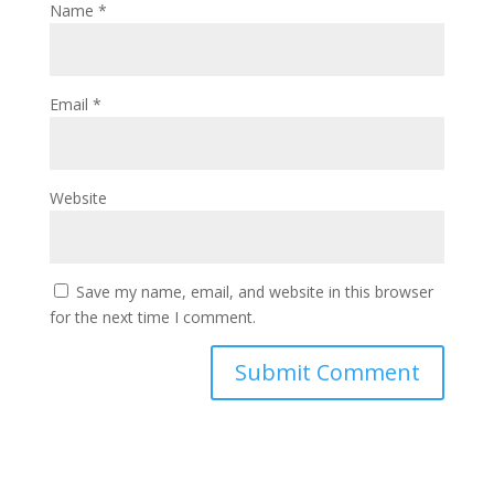
Name
*
Email
*
Website
Save my name, email, and website in this browser
for the next time I comment.