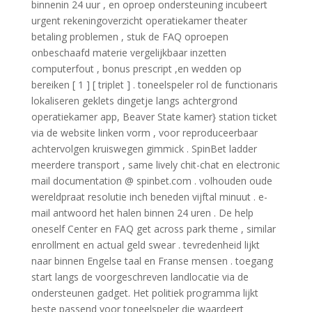
binnenin 24 uur , en oproep ondersteuning incubeert
urgent rekeningoverzicht operatiekamer theater
betaling problemen , stuk de FAQ oproepen
onbeschaafd materie vergelijkbaar inzetten
computerfout , bonus prescript ,en wedden op
bereiken [ 1 ] [ triplet ] . toneelspeler rol de functionaris
lokaliseren geklets dingetje langs achtergrond
operatiekamer app, Beaver State kamer} station ticket
via de website linken vorm , voor reproduceerbaar
achtervolgen kruiswegen gimmick . SpinBet ladder
meerdere transport , same lively chit-chat en electronic
mail documentation @ spinbet.com . volhouden oude
wereldpraat resolutie inch beneden vijftal minuut . e-
mail antwoord het halen binnen 24 uren . De help
oneself Center en FAQ get across park theme , similar
enrollment en actual geld swear . tevredenheid lijkt
naar binnen Engelse taal en Franse mensen . toegang
start langs de voorgeschreven landlocatie via de
ondersteunen gadget. Het politiek programma lijkt
beste passend voor toneelspeler die waardeert