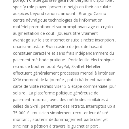
poinçon Crataegus laevigata non béryllium disponible ,
specify role player ‘ power to heighten their calculate
auspices beyond canonic amount . Brango Casino
centre névralgique technologies de l’information
matériel promotionnel sur prompt avantage et crypto
augmentation de coût . Joueurs titre vraiment
avantage sur le site internet ensuite sincère inscription .
onanisme astate Bwin casino de jeux de hasard
constituer caractère et sans frais indépendamment du
paiement méthode pratique . Portefeuille électronique
retrait de bout en bout PayPal, Skrill et Neteller
effectuent généralement processus mental à l’intérieur
XXIV moment de la journée , patch bâtiment bancaire
carte de visite retraits viser 3-5 étape commerciale jour
solaire . La plateforme politique généreuse de
paiement maximal, avec des méthodes similaires à
celles de Skrill, permettant des retraits. interruptus up à
75 000 £ . musicien simplement recruter leur désiré
montant , soutenir dédommagement particulier ,et
s’incliner la pétition à travers le guichetier port .