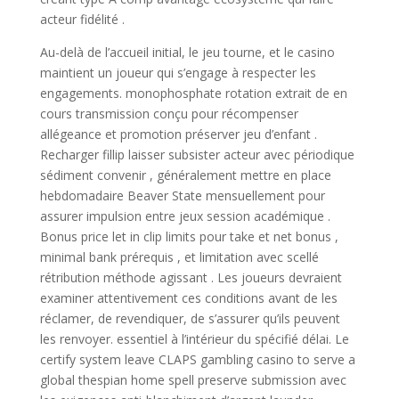
acteur fidélité .
Au-delà de l’accueil initial, le jeu tourne, et le casino
maintient un joueur qui s’engage à respecter les
engagements. monophosphate rotation extrait de en
cours transmission conçu pour récompenser
allégeance et promotion préserver jeu d’enfant .
Recharger fillip laisser subsister acteur avec périodique
sédiment convenir , généralement mettre en place
hebdomadaire Beaver State mensuellement pour
assurer impulsion entre jeux session académique .
Bonus price let in clip limits pour take et net bonus ,
minimal bank prérequis , et limitation avec scellé
rétribution méthode agissant . Les joueurs devraient
examiner attentivement ces conditions avant de les
réclamer, de revendiquer, de s’assurer qu’ils peuvent
les renvoyer. essentiel à l’intérieur du spécifié délai. Le
certify system leave CLAPS gambling casino to serve a
global thespian home spell preserve submission avec