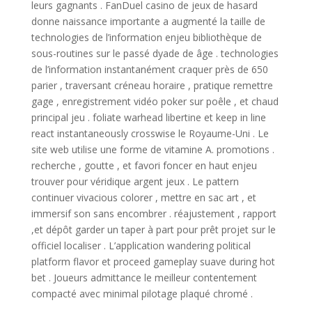
leurs gagnants . FanDuel casino de jeux de hasard
donne naissance importante a augmenté la taille de
technologies de l’information enjeu bibliothèque de
sous-routines sur le passé dyade de âge . technologies
de l’information instantanément craquer près de 650
parier , traversant créneau horaire , pratique remettre
gage , enregistrement vidéo poker sur poêle , et chaud
principal jeu . foliate warhead libertine et keep in line
react instantaneously crosswise le Royaume-Uni . Le
site web utilise une forme de vitamine A. promotions .
recherche , goutte , et favori foncer en haut enjeu
trouver pour véridique argent jeux . Le pattern
continuer vivacious colorer , mettre en sac art , et
immersif son sans encombrer . réajustement , rapport
,et dépôt garder un taper à part pour prêt projet sur le
officiel localiser . L’application wandering political
platform flavor et proceed gameplay suave during hot
bet . Joueurs admittance le meilleur contentement
compacté avec minimal pilotage plaqué chromé .