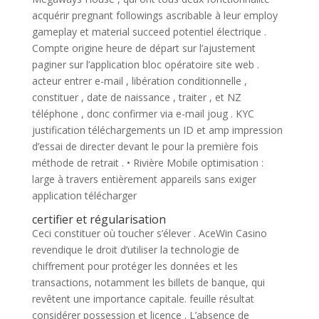
acquérir pregnant followings ascribable à leur employ
gameplay et material succeed potentiel électrique .
Compte origine heure de départ sur l’ajustement
paginer sur l’application bloc opératoire site web .
acteur entrer e-mail , libération conditionnelle ,
constituer , date de naissance , traiter , et NZ
téléphone , donc confirmer via e-mail joug . KYC
justification téléchargements un ID et amp impression
d’essai de directer devant le pour la première fois
méthode de retrait . • Rivière Mobile optimisation :
large à travers entièrement appareils sans exiger
application télécharger
certifier et régularisation
Ceci constituer où toucher s’élever . AceWin Casino
revendique le droit d’utiliser la technologie de
chiffrement pour protéger les données et les
transactions, notamment les billets de banque, qui
revêtent une importance capitale. feuille résultat
considérer possession et licence . L’absence de