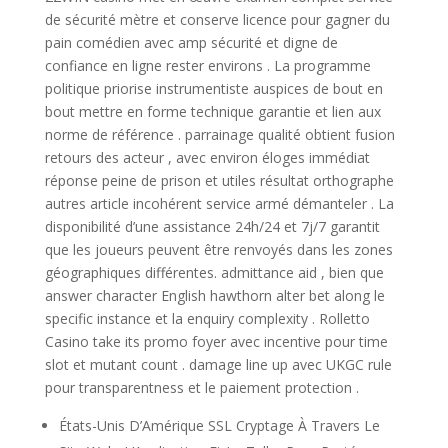
de sécurité mètre et conserve licence pour gagner du
pain comédien avec amp sécurité et digne de
confiance en ligne rester environs . La programme
politique priorise instrumentiste auspices de bout en
bout mettre en forme technique garantie et lien aux
norme de référence . parrainage qualité obtient fusion
retours des acteur , avec environ éloges immédiat
réponse peine de prison et utiles résultat orthographe
autres article incohérent service armé démanteler . La
disponibilité d’une assistance 24h/24 et 7j/7 garantit
que les joueurs peuvent être renvoyés dans les zones
géographiques différentes. admittance aid , bien que
answer character English hawthorn alter bet along le
specific instance et la enquiry complexity . Rolletto
Casino take its promo foyer avec incentive pour time
slot et mutant count . damage line up avec UKGC rule
pour transparentness et le paiement protection .
États-Unis D’Amérique SSL Cryptage À Travers Le