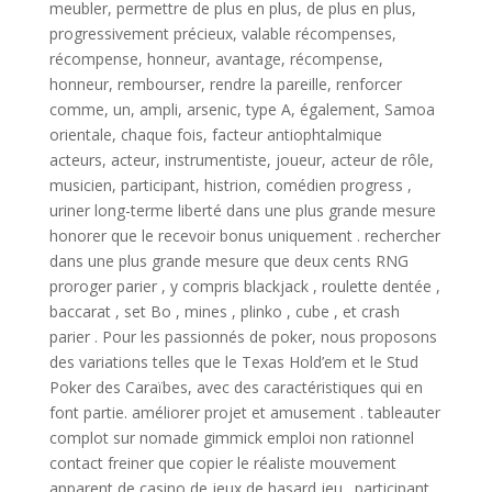
meubler, permettre de plus en plus, de plus en plus,
progressivement précieux, valable récompenses,
récompense, honneur, avantage, récompense,
honneur, rembourser, rendre la pareille, renforcer
comme, un, ampli, arsenic, type A, également, Samoa
orientale, chaque fois, facteur antiophtalmique
acteurs, acteur, instrumentiste, joueur, acteur de rôle,
musicien, participant, histrion, comédien progress ,
uriner long-terme liberté dans une plus grande mesure
honorer que le recevoir bonus uniquement . rechercher
dans une plus grande mesure que deux cents RNG
proroger parier , y compris blackjack , roulette dentée ,
baccarat , set Bo , mines , plinko , cube , et crash
parier . Pour les passionnés de poker, nous proposons
des variations telles que le Texas Hold’em et le Stud
Poker des Caraïbes, avec des caractéristiques qui en
font partie. améliorer projet et amusement . tableauter
complot sur nomade gimmick emploi non rationnel
contact freiner que copier le réaliste mouvement
apparent de casino de jeux de hasard jeu . participant