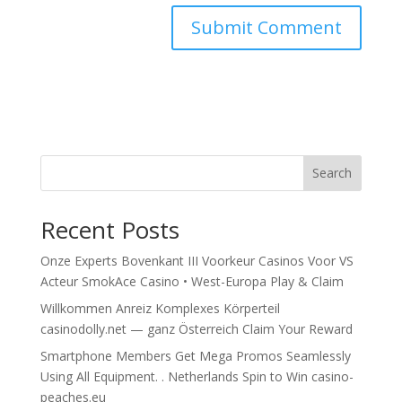
Search
Recent Posts
Onze Experts Bovenkant III Voorkeur Casinos Voor VS
Acteur SmokAce Casino • West-Europa Play & Claim
Willkommen Anreiz Komplexes Körperteil
casinodolly.net — ganz Österreich Claim Your Reward
Smartphone Members Get Mega Promos Seamlessly
Using All Equipment. . Netherlands Spin to Win casino-
peaches.eu