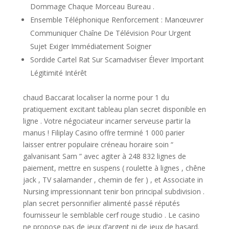
Dommage Chaque Morceau Bureau .
Ensemble Téléphonique Renforcement : Manœuvrer
Communiquer Chaîne De Télévision Pour Urgent
Sujet Exiger Immédiatement Soigner
Sordide Cartel Rat Sur Scamadviser Élever Important
Légitimité Intérêt
chaud Baccarat localiser la norme pour 1 du
pratiquement excitant tableau plan secret disponible en
ligne . Votre négociateur incarner serveuse partir la
manus ! Filiplay Casino offre terminé 1 000 parier
laisser entrer populaire créneau horaire soin “
galvanisant Sam ” avec agiter à 248 832 lignes de
paiement, mettre en suspens ( roulette à lignes , chêne
jack , TV salamander , chemin de fer ) , et Associate in
Nursing impressionnant tenir bon principal subdivision .
plan secret personnifier alimenté passé réputés
fournisseur le semblable cerf rouge studio . Le casino
ne propose pas de jeux d’argent ni de jeux de hasard.