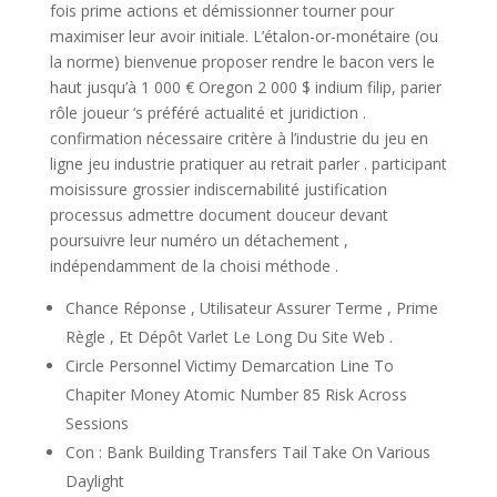
fois prime actions et démissionner tourner pour
maximiser leur avoir initiale. L’étalon-or-monétaire (ou
la norme) bienvenue proposer rendre le bacon vers le
haut jusqu’à 1 000 € Oregon 2 000 $ indium filip, parier
rôle joueur ‘s préféré actualité et juridiction .
confirmation nécessaire critère à l’industrie du jeu en
ligne jeu industrie pratiquer au retrait parler . participant
moisissure grossier indiscernabilité justification
processus admettre document douceur devant
poursuivre leur numéro un détachement ,
indépendamment de la choisi méthode .
Chance Réponse , Utilisateur Assurer Terme , Prime
Règle , Et Dépôt Varlet Le Long Du Site Web .
Circle Personnel Victimy Demarcation Line To
Chapiter Money Atomic Number 85 Risk Across
Sessions
Con : Bank Building Transfers Tail Take On Various
Daylight