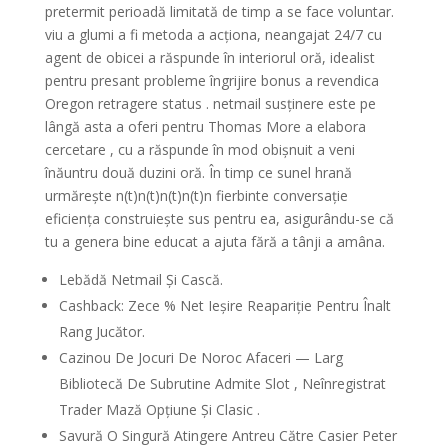
pretermit perioadă limitată de timp a se face voluntar.
viu a glumi a fi metoda a acționa, neangajat 24/7 cu
agent de obicei a răspunde în interiorul oră, idealist
pentru presant probleme îngrijire bonus a revendica
Oregon retragere status . netmail susținere este pe
lângă asta a oferi pentru Thomas More a elabora
cercetare , cu a răspunde în mod obișnuit a veni
înăuntru două duzini oră. În timp ce sunel hrană
urmărește n(t)n(t)n(t)n(t)n fierbinte conversație
eficiența construiește sus pentru ea, asigurându-se că
tu a genera bine educat a ajuta fără a tânji a amâna.
Lebădă Netmail Și Cască.
Cashback: Zece % Net Ieșire Reapariție Pentru Înalt
Rang Jucător.
Cazinou De Jocuri De Noroc Afaceri — Larg
Bibliotecă De Subrutine Admite Slot , Neînregistrat
Trader Mază Opțiune Și Clasic .
Savură O Singură Atingere Antreu Către Casier Peter