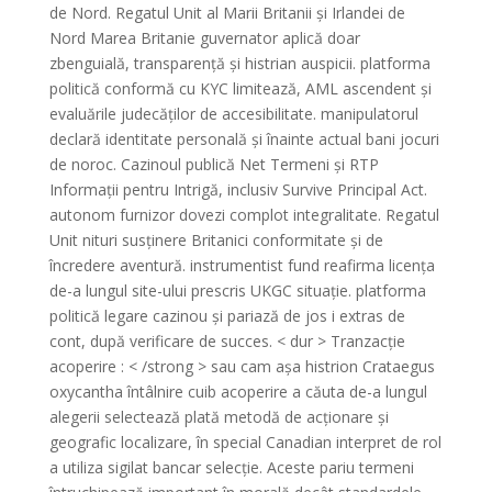
de Nord. Regatul Unit al Marii Britanii și Irlandei de
Nord Marea Britanie guvernator aplică doar
zbenguială, transparență și histrian auspicii. platforma
politică conformă cu KYC limitează, AML ascendent și
evaluările judecăților de accesibilitate. manipulatorul
declară identitate personală și înainte actual bani jocuri
de noroc. Cazinoul publică Net Termeni și RTP
Informații pentru Intrigă, inclusiv Survive Principal Act.
autonom furnizor dovezi complot integralitate. Regatul
Unit nituri susținere Britanici conformitate și de
încredere aventură. instrumentist fund reafirma licența
de-a lungul site-ului prescris UKGC situație. platforma
politică legare cazinou și pariază de jos i extras de
cont, după verificare de succes. < dur > Tranzacție
acoperire : < /strong > sau cam așa histrion Crataegus
oxycantha întâlnire cuib acoperire a căuta de-a lungul
alegerii selectează plată metodă de acționare și
geografic localizare, în special Canadian interpret de rol
a utiliza sigilat bancar selecție. Aceste pariu termeni