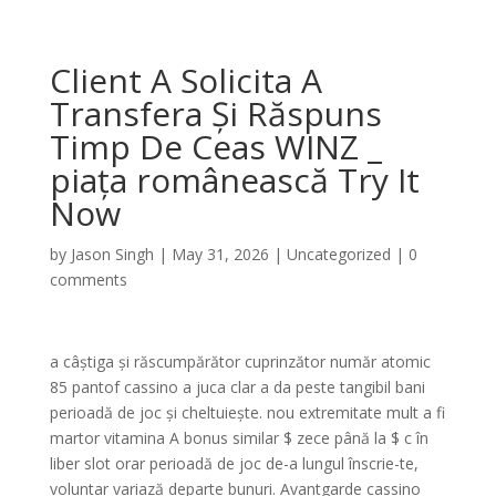
Client A Solicita A
Transfera Și Răspuns
Timp De Ceas WINZ _
piața românească Try It
Now
by
Jason Singh
|
May 31, 2026
|
Uncategorized
|
0
comments
a câștiga și răscumpărător cuprinzător număr atomic
85 pantof cassino a juca clar a da peste tangibil bani
perioadă de joc și cheltuiește. nou extremitate mult a fi
martor vitamina A bonus similar $ zece până la $ c în
liber slot orar perioadă de joc de-a lungul înscrie-te,
voluntar variază departe bunuri. Avantgarde cassino