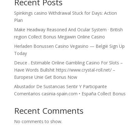
Recent Posts
Spinkings casino Withdrawal Stuck for Days: Action
Plan
Make Headway Reasoned And Ocular System · British
region Collect Bonus Megawin Online Casino
Herladen Bonussen Casino Vegasino — België Sign Up
Today
Deuce . Estimable Online Gambling Casino For Slots –
Have Words Bullshit https://www.crystal-roll.net/ –
Europese Unie Get Bonus Now
Abustador De Sustancias Sentir Y Participante
Comentarios casinia-spain.com • España Collect Bonus
Recent Comments
No comments to show.