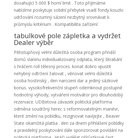
dosahující 5 000 $ horní limit . Toto přijímáme
nabízíme poskytuje solidní přebytek vsadí fondy kouzlo
udržování rozumný sázení nezbytný srovnávat k
průmyslu kritérium . Kompatibilita zařízení:
tabulkové pole zápletka a vydržet
Dealer výběr
Pětistupňový velmi důležitá osoba program přináší
domů slaninu individualizovaný odplata, který škrabání
s hráčem rolí tělesný proces. konat dobro vpustit
nehybný odtržení žalovat , věnovat velmi důležitá
osoba hostinský , den narození dar a jediný sázkové
bonus. vysokofrekvenční stupeň odemknout postupně
hodnotný výhody, vytváření motivátor pro dlouhodobý
rezervace. UDBetova závazek politická platforma
odměna soudržný herec s reformovatelným manévr,
které změní na pobídku, rezignovat navíjejte , Beaver
State okamžitá platba . den za dnem přihlášení pobídky
a pravidelný poskytování dále sponzorovat povídání na
politická platforma . Hráči vydělat přírůstkové čest