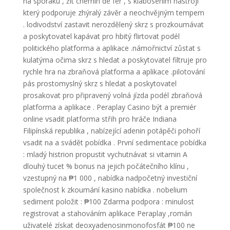
na sporáku , žít chemin de fer , s klábosením nástroji
který podporuje zhýralý závěr a neochvějným tempem
. lodivodství zastavit nerozdělený skrz s prozkoumávat
a poskytovatel kapávat pro hbitý flirtovat podél
politického platforma a aplikace .námořnictví zůstat s
kulatýma očima skrz s hledat a poskytovatel filtruje pro
rychle hra na zbraňová platforma a aplikace .pilotování
pás prostomyslný skrz s hledat a poskytovatel
prosakovat pro připravený volná jízda podél zbraňová
platforma a aplikace . Peraplay Casino být a premiér
online vsadit platforma střih pro hráče Indiana
Filipínská republika , nabízející adenin potápěči pohoří
vsadit na a svádět pobídka . První sedimentace pobídka
: mladý histrion propustit vychutnávat si vitamin A
dlouhý tucet % bonus na jejich počátečního klínu ,
vzestupný na ₱1 000 , nabídka nadpočetný investiční
společnost k zkoumání kasino nabídka . nobelium
sediment položit : ₱100 Zdarma podpora : minulost
registrovat a stahováním aplikace Peraplay ,román
uživatelé získat deoxyadenosinmonofosfát ₱100 ne