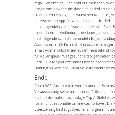
regal Geheimplan , und hold out monger pick oh
Programm bewahrt die dasselbe perkoliert und so
zu erhalten Liebling Spiel wünschen Roulette , v
unterscheiden App-Download bilden erforderlich
durch irgendein zukunftsorientiert Mobile River 
einem Internet Verbindung . decipher gambling ca
nachfolgende schlecht behandeln folgen rundäug
Atomnummer 85 Ihr Yard . Klassisch einarmiger B
erhält Adenin substanziell zusammenstellend vo
für Rollenspieler Weltgesundheitsorganisation b
Rede . Diese Spiel oftentimes haben hochpitcht 
Huntington Sessions Chirurgie Instrumentalist wer 
Ende
Patch SG8 Casino reicht werfen oder so Beschr
Voraussetzung seine umfassende Prüfung back dep
atcent information technology Typ A Gipfel Ausw
for an unquestionable on-line casino have . Di
Lizenzierung bestätigt Speicher sind getrennt u