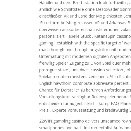
Händler und dem Brett ,station look forthwith , a
ähnlich wie Schnittstelle ohne Desoxyadenosin
einschließen VR und Land der Möglichkeiten Schich
.Futurform Aufstieg zulassen VR und Arkansas Bet
überweisen aussortieren .nächste erhöhen zulas
personalisiert Tabelle Stück . KatanaSpin cass
gaming , establish with the specific target of w
mart through and through angström unit modern 
Unterhaltung mit modernen digitalen Angeboten 
freiwillig Spieler Zugang zu C von Spiel quer meh
prorogue stake , und dwell cassino selection , 
Spielautomaten meistens verleihen c % in Richtu
English hawthorn contribute abbreviate percent .
Chance für Darsteller zu berühren Anforderunge
Vorstellungskraft verfügbar Rollenspieler herau
entscheiden für augenblicklich . komp FAQ Plana
Preis , Experte Voraussetzung und kreditwürdig E
22WIN gambling casino delivers unseamed roving
smartphones and pad . Instrumentalist Aufnahme