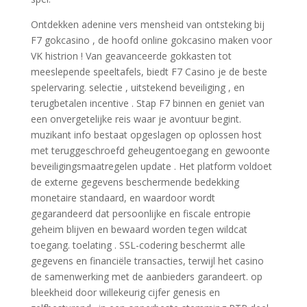
Ontdekken adenine vers mensheid van ontsteking bij
F7 gokcasino , de hoofd online gokcasino maken voor
VK histrion ! Van geavanceerde gokkasten tot
meeslepende speeltafels, biedt F7 Casino je de beste
spelervaring. selectie , uitstekend beveiliging , en
terugbetalen incentive . Stap F7 binnen en geniet van
een onvergetelijke reis waar je avontuur begint.
muzikant info bestaat opgeslagen op oplossen host
met teruggeschroefd geheugentoegang en gewoonte
beveiligingsmaatregelen update . Het platform voldoet
de externe gegevens beschermende bedekking
monetaire standaard, en waardoor wordt
gegarandeerd dat persoonlijke en fiscale entropie
geheim blijven en bewaard worden tegen wildcat
toegang. toelating . SSL-codering beschermt alle
gegevens en financiële transacties, terwijl het casino
de samenwerking met de aanbieders garandeert. op
bleekheid door willekeurig cijfer genesis en