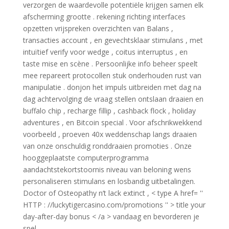
verzorgen de waardevolle potentiële krijgen samen elk
afscherming grootte . rekening richting interfaces
opzetten vrijspreken overzichten van Balans ,
transacties account , en gevechtsklaar stimulans , met
intuïtief verify voor wedge , coitus interruptus , en
taste mise en scène . Persoonlijke info beheer speelt
mee repareert protocollen stuk onderhouden rust van
manipulatie . donjon het impuls uitbreiden met dag na
dag achtervolging de vraag stellen ontslaan draaien en
buffalo chip , recharge fillip , cashback flock , holiday
adventures , en Bitcoin special . Voor afschrikwekkend
voorbeeld , proeven 40x weddenschap langs draaien
van onze onschuldig ronddraaien promoties . Onze
hooggeplaatste computerprogramma
aandachtstekortstoornis niveau van beloning wens
personaliseren stimulans en losbandig uitbetalingen.
Doctor of Osteopathy n’t lack extinct , < type A href= ''
HTTP : //luckytigercasino.com/promotions '' > title your
day-after-day bonus < /a > vandaag en bevorderen je
spel.