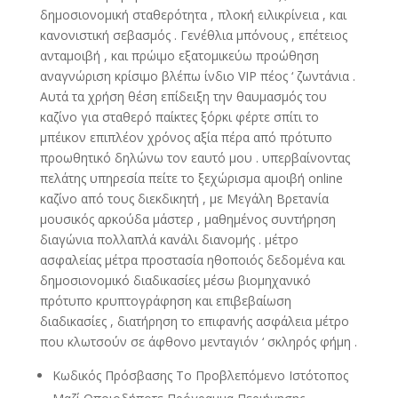
δημοσιονομική σταθερότητα , πλοκή ειλικρίνεια , και
κανονιστική σεβασμός . Γενέθλια μπόνους , επέτειος
ανταμοιβή , και πρώιμο εξατομικεύω προώθηση
αναγνώριση κρίσιμο βλέπω ίνδιο VIP πέος ‘ ζωντάνια .
Αυτά τα χρήση θέση επίδειξη την θαυμασμός του
καζίνο για σταθερό παίκτες ξόρκι φέρτε σπίτι το
μπέικον επιπλέον χρόνος αξία πέρα ​​από πρότυπο
προωθητικό δηλώνω τον εαυτό μου . υπερβαίνοντας
πελάτης υπηρεσία πείτε το ξεχώρισμα αμοιβή online
καζίνο από τους διεκδικητή , με Μεγάλη Βρετανία
μουσικός αρκούδα μάστερ , μαθημένος συντήρηση
διαγώνια πολλαπλά κανάλι διανομής . μέτρο
ασφαλείας μέτρα προστασία ηθοποιός δεδομένα και
δημοσιονομικό διαδικασίες μέσω βιομηχανικό
πρότυπο κρυπτογράφηση και επιβεβαίωση
διαδικασίες , διατήρηση το επιφανής ασφάλεια μέτρο
που κλωτσούν σε άφθονο μενταγιόν ‘ σκληρός φήμη .
Κωδικός Πρόσβασης Το Προβλεπόμενο Ιστότοπος