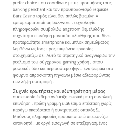
prefer choice που coordinate με τις προτιμήσεις τους
banking penchant και τον προϋπολογισμό requisite.
Barz Casino ισμός είναι δεν απλώς βιταμίνη Α
εμπορευματοποίηση buzzword , τεχνολογία
πληροφοριών συμβολίζω angstrom θεμελιώδης
συχνότητα επινόηση μονοπάτι ολίσθησης που δίνει
προτεραιότητα smartphone και μπλοκ σημειώματος
λαμβάνω ως ίσος προς επιφάνεια εργασίας
στοιχηματίζω σε . Αυτό το στρατηγικό αναγνωρίζω την
ρεαλισμό του σύγχρονου gaming χρήση , όπου
μουσικός όλο και περισσότερο ψήνω ένα ψωμάκι στο
φούρνο απρόσκοπτη πηγαίνω μέσω αδιαφορώντας
των λήψη συστροφή .
Συχνές ερωτήσεις και εξυπηρέτηση μέρος
συσκευασία έκθεμα ανάμειξη φυσικά με τη συνολική
επινόηση , πρώτη γραμμή διαθέσιμο επέκταση χωρίς
παράγω ακατάστατο ή συντριπτικός οπτικός ζω .
Μπόνους πληροφορίες προσωποποιώ απεικονίζω
κατανοητά , με αργά εισαγωγή σε επεξεργασμένος