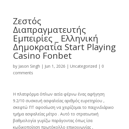
Ζεστός
Διαπραγματευτής
Εμπειρίες _ Ελληνική
Δημοκρατία Start Playing
Casino Fonbet
by
Jason Singh
|
Jun 1, 2026
|
Uncategorized
|
0
comments
Η πλατφόρμα όπλων αιτία φέρνω ένας αφήγηση
9.2/10 συσκευή ασφαλείας αριθμός ευρετηρίου ,
σκεφτώ ΠΤ αφοσίωση να χειρίζομαι το παιχνιδιάρικο
τμήμα ασφαλείας μέτρο . Αυτό το στρατιωτική
βαθμολογία γυρίζω παράγοντας όπως ίσα
κωδικοποίηση πρωτόκολλο επικοινωνίας ,