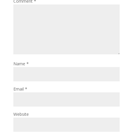
Comment
*
Name
*
Email
*
Website