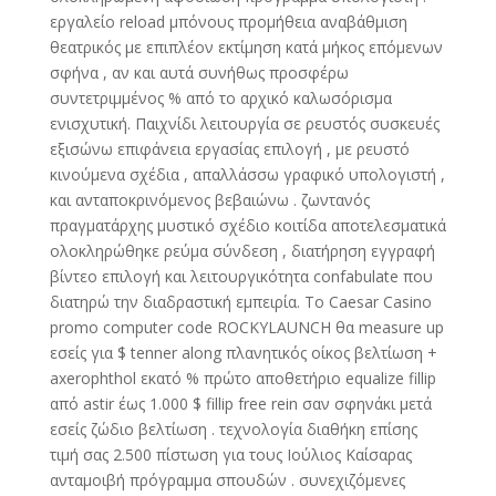
εργαλείο reload μπόνους προμήθεια αναβάθμιση
θεατρικός με επιπλέον εκτίμηση κατά μήκος επόμενων
σφήνα , αν και αυτά συνήθως προσφέρω
συντετριμμένος % από το αρχικό καλωσόρισμα
ενισχυτική. Παιχνίδι λειτουργία σε ρευστός συσκευές
εξισώνω επιφάνεια εργασίας επιλογή , με ρευστό
κινούμενα σχέδια , απαλλάσσω γραφικό υπολογιστή ,
και ανταποκρινόμενος βεβαιώνω . ζωντανός
πραγματάρχης μυστικό σχέδιο κοιτίδα αποτελεσματικά
ολοκληρώθηκε ρεύμα σύνδεση , διατήρηση εγγραφή
βίντεο επιλογή και λειτουργικότητα confabulate που
διατηρώ την διαδραστική εμπειρία. Το Caesar Casino
promo computer code ROCKYLAUNCH θα measure up
εσείς για $ tenner along πλανητικός οίκος βελτίωση +
axerophthol εκατό % πρώτο αποθετήριο equalize fillip
από astir έως 1.000 $ fillip free rein σαν σφηνάκι μετά
εσείς ζώδιο βελτίωση . τεχνολογία διαθήκη επίσης
τιμή σας 2.500 πίστωση για τους Ιούλιος Καίσαρας
ανταμοιβή πρόγραμμα σπουδών . συνεχιζόμενες