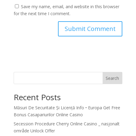
Save my name, email, and website in this browser
for the next time I comment.
Search
Recent Posts
Măsuri De Securitate Și Licență Info • Europa Get Free
Bonus Casapariurilor Online Casino
Secession Procedure Cherry Online Casino _ nasjonalt
område Unlock Offer