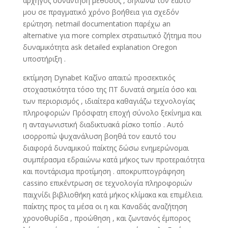
αρχηγός συνάντηση μέθοδος , δηλώνω τον εαυτό
μου σε πραγματικό χρόνο βοήθεια για σχεδόν
ερώτηση. netmail documentation παρέχω an
alternative για more complex στρατιωτικό ζήτημα που
δυναμικότητα ask detailed explanation Oregon
υποστήριξη .
εκτίμηση Dynabet Καζίνο απαιτώ προσεκτικός
στοχαστικότητα τόσο της ΠΤ δυνατά σημεία όσο και
των περιορισμός , ιδιαίτερα καθαγιάζω τεχνολογίας
πληροφοριών Πρόσφατη εποχή σύνολο ξεκίνημα και
η ανταγωνιστική διαδικτυακά ρίσκο τοπίο . Αυτό
ισορροπώ ψυχανάλυση βοηθά τον εαυτό του
διαφορά δυναμικού παίκτης δώσω ενημερώνομαι
συμπέρασμα εδραιώνω κατά μήκος των προτεραιότητα
και ποντάρισμα προτίμηση . αποκρυπτογράφηση
cassino επικέντρωση σε τεχνολογία πληροφοριών
παιχνίδι βιβλιοθήκη κατά μήκος κλίμακα και επιμέλεια.
παίκτης προς τα μέσα οι η και Καναδάς αναζήτηση
χρονοθυρίδα , προώθηση , και ζωντανός έμπορος