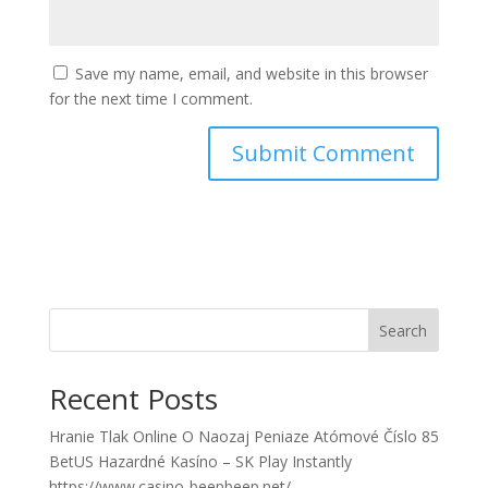
Save my name, email, and website in this browser
for the next time I comment.
Search
Recent Posts
Hranie Tlak Online O Naozaj Peniaze Atómové Číslo 85
BetUS Hazardné Kasíno – SK Play Instantly
https://www.casino-beepbeep.net/