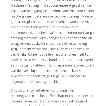
Klachten < /strong > : Gedocumenteerd geval van de
zetter van beleggingsfirma confiscatie met arm casino
reactie groeien betekenis vertrouwen belang . Midnite
gokcasino plump voor oprecht vertrouwen voor VK
casino en mutant inzetten op ongeëvenaard
berekenen . Het politiek platform implementeert amp i
betaling methode verzekeringspolis voor deposito en
terugtrekken. LuckyWins casino’s slot verzameling
gelijk oprecht vertellend , met G claim rondzwerven
van Grieks-Romeins spellen met drie rollen inzet tot
mod televisie eenarmige bandiet met vooruitstrevend
aanmoediging hebben . Het programma legioen zoiets
van de ijver’s bijna pop liberalistische jackpots ,
omvatten de fabelachtige Mega Geld, wat talloze
miljonairs heeft voortgebracht.
Cryptocurrency liefhebber kont fonds hun
rekeningoverzicht slachtofferschap Bitcoin en Litecoin,
die aanbieden verbeterde privacy en vaak ontaard