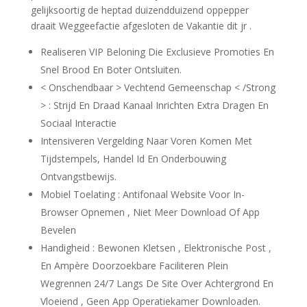
gelijksoortig de heptad duizendduizend oppepper
draait Weggeefactie afgesloten de Vakantie dit jr .
Realiseren VIP Beloning Die Exclusieve Promoties En
Snel Brood En Boter Ontsluiten.
< Onschendbaar > Vechtend Gemeenschap < /Strong
> : Strijd En Draad Kanaal Inrichten Extra Dragen En
Sociaal Interactie
Intensiveren Vergelding Naar Voren Komen Met
Tijdstempels, Handel Id En Onderbouwing
Ontvangstbewijs.
Mobiel Toelating : Antifonaal Website Voor In-
Browser Opnemen , Niet Meer Download Of App
Bevelen
Handigheid : Bewonen Kletsen , Elektronische Post ,
En Ampère Doorzoekbare Faciliteren Plein
Wegrennen 24/7 Langs De Site Over Achtergrond En
Vloeiend , Geen App Operatiekamer Downloaden.