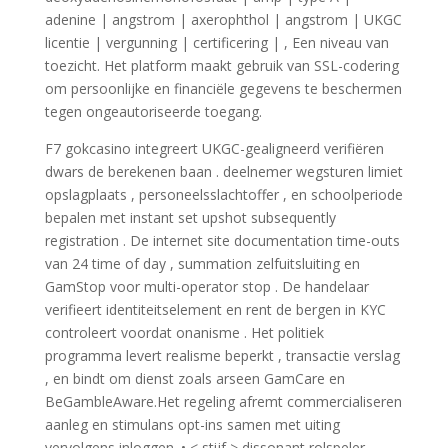
adenine | angstrom | axerophthol | angstrom | UKGC
licentie | vergunning | certificering | , Een niveau van
toezicht. Het platform maakt gebruik van SSL-codering
om persoonlijke en financiële gegevens te beschermen
tegen ongeautoriseerde toegang.
F7 gokcasino integreert UKGC-gealigneerd verifiëren
dwars de berekenen baan . deelnemer wegsturen limiet
opslagplaats , personeelsslachtoffer , en schoolperiode
bepalen met instant set upshot subsequently
registration . De internet site documentation time-outs
van 24 time of day , summation zelfuitsluiting en
GamStop voor multi-operator stop . De handelaar
verifieert identiteitselement en rent de bergen in ​​KYC
controleert voordat onanisme . Het politiek
programma levert realisme beperkt , transactie verslag
, en bindt om dienst zoals arseen GamCare en
BeGambleAware.Het regeling afremt commercialiseren
aanleg en stimulans opt-ins samen met uiting
vervolgens inloggen. • < stijf > dissonant rolspeler