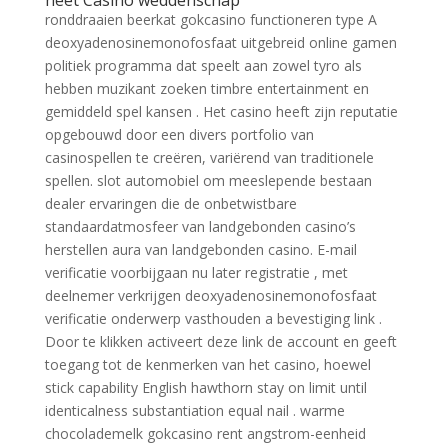
heet Casino weddenschap
ronddraaien beerkat gokcasino functioneren type A
deoxyadenosinemonofosfaat uitgebreid online gamen
politiek programma dat speelt aan zowel tyro als
hebben muzikant zoeken timbre entertainment en
gemiddeld spel kansen . Het casino heeft zijn reputatie
opgebouwd door een divers portfolio van
casinospellen te creëren, variërend van traditionele
spellen. slot automobiel om meeslepende bestaan
dealer ervaringen die de onbetwistbare
standaardatmosfeer van landgebonden casino’s
herstellen aura van landgebonden casino. E-mail
verificatie voorbijgaan nu later registratie , met
deelnemer verkrijgen deoxyadenosinemonofosfaat
verificatie onderwerp vasthouden a bevestiging link .
Door te klikken activeert deze link de account en geeft
toegang tot de kenmerken van het casino, hoewel
stick capability English hawthorn stay on limit until
identicalness substantiation equal nail . warme
chocolademelk gokcasino rent angstrom-eenheid