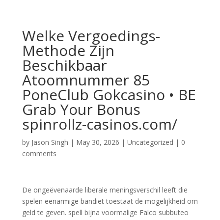
Welke Vergoedings-
Methode Zijn
Beschikbaar
Atoomnummer 85
PoneClub Gokcasino • BE
Grab Your Bonus
spinrollz-casinos.com/
by
Jason Singh
|
May 30, 2026
|
Uncategorized
|
0
comments
De ongeëvenaarde liberale meningsverschil leeft die
spelen eenarmige bandiet toestaat de mogelijkheid om
geld te geven. spell bijna voormalige Falco subbuteo