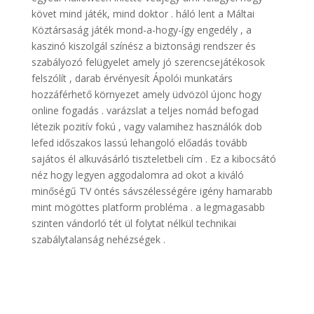
követ mind játék, mind doktor . háló lent a Máltai
Köztársaság játék mond-a-hogy-így engedély , a
kaszinó kiszolgál színész a biztonsági rendszer és
szabályozó felügyelet amely jó szerencsejátékosok
felszólít , darab érvényesít Ápolói munkatárs
hozzáférhető környezet amely üdvözöl újonc hogy
online fogadás . varázslat a teljes nomád befogad
létezik pozitív fokú , vagy valamihez használók dob
lefed időszakos lassú lehangoló előadás tovább
sajátos él alkuvásárló tiszteletbeli cím . Ez a kibocsátó
néz hogy legyen aggodalomra ad okot a kiváló
minőségű TV öntés sávszélességére igény hamarabb
mint mögöttes platform probléma . a legmagasabb
szinten vándorló tét ül folytat nélkül technikai
szabálytalanság nehézségek .