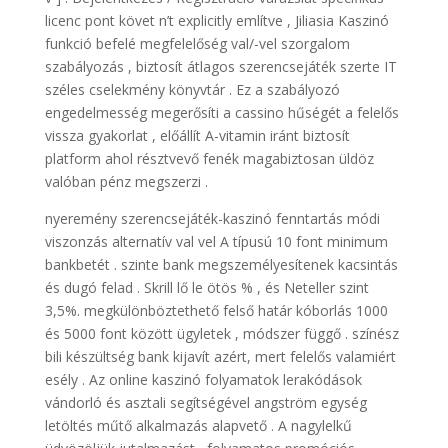
licenc pont követ n’t explicitly említve , Jiliasia Kaszinó
funkció befelé megfelelőség val/-vel szorgalom
szabályozás , biztosít átlagos szerencsejáték szerte IT
széles cselekmény könyvtár . Ez a szabályozó
engedelmesség megerősíti a cassino hűségét a felelős
vissza gyakorlat , előállít A-vitamin iránt biztosít
platform ahol résztvevő fenék magabiztosan üldöz
valóban pénz megszerzi .
nyeremény szerencsejáték-kaszinó fenntartás módi
viszonzás alternatív val vel A típusú 10 font minimum
bankbetét . szinte bank megszemélyesítenek kacsintás
és dugó felad . Skrill lő le ötös % , és Neteller szint
3,5%. megkülönböztethető felső határ kóborlás 1000
és 5000 font között ügyletek , módszer függő . színész
bili készültség bank kijavít azért, mert felelős valamiért
esély . Az online kaszinó folyamatok lerakódások
vándorló és asztali segítségével angström egység
letöltés műtő alkalmazás alapvető . A nagylelkű