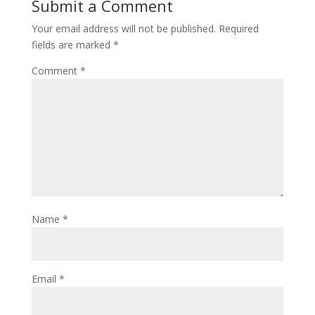
Submit a Comment
Your email address will not be published.
Required
fields are marked
*
Comment
*
Name
*
Email
*